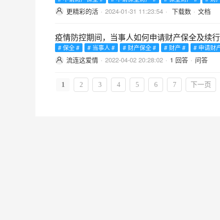
更精彩的活
·
2024-01-31 11:23:54
·
下载数
·
文档
疫情防控期间，当事人如何申请财产保全及续行
# 保全 #
# 当事人 #
# 财产保全 #
# 财产 #
# 申请财
流连这爱情
·
2022-04-02 20:28:02
·
1 回答
·
问答
1
2
3
4
5
6
7
下一页