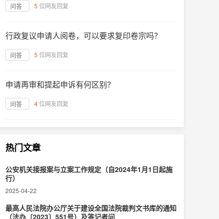
5
位网友回复
问答
行政复议申请人阅卷，可以要求复印卷宗吗？
5
位网友回复
问答
申请再审和提起申诉有何区别？
4
位网友回复
问答
热门文章
公安机关接报案与立案工作规定（自2024年1月1日起施
行）
2025-04-22
最高人民法院办公厅关于建设全国法院裁判文书库的通知
（法办〔2023〕551号）及答记者问