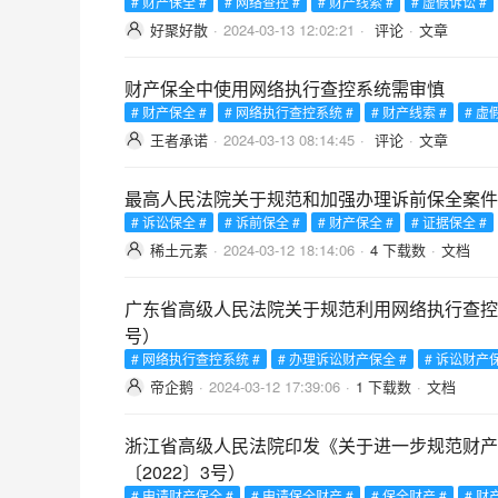
# 财产保全 #
# 网络查控 #
# 财产线索 #
# 虚假诉讼 #
好聚好散
·
2024-03-13 12:02:21
·
评论
·
文章
财产保全中使用网络执行查控系统需审慎
# 财产保全 #
# 网络执行查控系统 #
# 财产线索 #
# 虚
王者承诺
·
2024-03-13 08:14:45
·
评论
·
文章
最高人民法院关于规范和加强办理诉前保全案件工
# 诉讼保全 #
# 诉前保全 #
# 财产保全 #
# 证据保全 #
稀土元素
·
2024-03-12 18:14:06
·
4 下载数
·
文档
广东省高级人民法院关于规范利用网络执行查控系
号）
# 网络执行查控系统 #
# 办理诉讼财产保全 #
# 诉讼财产保
帝企鹅
·
2024-03-12 17:39:06
·
1 下载数
·
文档
浙江省高级人民法院印发《关于进一步规范财产
〔2022〕3号）
# 申请财产保全 #
# 申请保全财产 #
# 保全财产 #
# 财