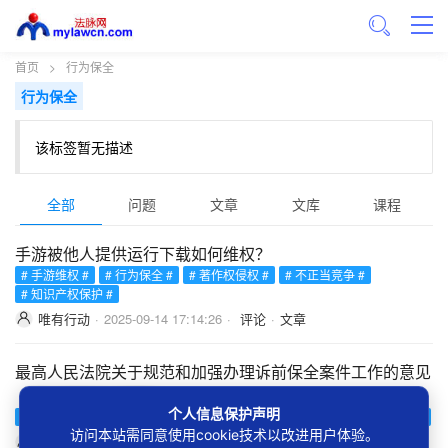
首页
>
行为保全
行为保全
该标签暂无描述
全部
问题
文章
文库
课程
手游被他人提供运行下载如何维权？
# 手游维权 #
# 行为保全 #
# 著作权侵权 #
# 不正当竞争 #
# 知识产权保护 #
唯有行动
·
2025-09-14 17:14:26
·
评论
·
文章
最高人民法院关于规范和加强办理诉前保全案件工作的意见
（法〔2024〕42号）
个人信息保护声明
# 诉讼保全 #
# 诉前保全 #
# 财产保全 #
# 证据保全 #
# 行为保全 #
访问本站需同意使用cookie技术以改进用户体验。
稀土元素
·
2024-03-12 18:14:06
·
4 下载数
·
文档