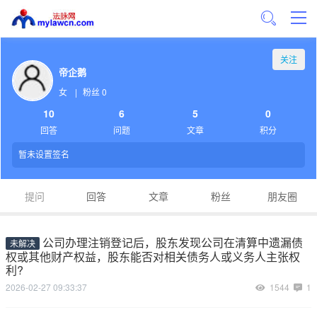
关注
帝企鹅
女
|
粉丝 0
10
6
5
0
回答
问题
文章
积分
暂未设置签名
提问
回答
文章
粉丝
朋友圈
公司办理注销登记后，股东发现公司在清算中遗漏债
未解决
权或其他财产权益，股东能否对相关债务人或义务人主张权
利?
2026-02-27 09:33:37
1544
1