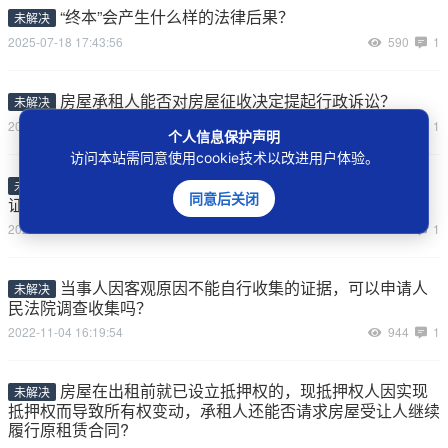
“终本”会产生什么样的法律后果？
未解决
2025-07-18 17:43:56
590
1
房屋承租人能否对房屋征收决定提起行政诉讼？
未解决
2024-11-21 08:29:11
1048
1
个人信息保护声明
访问本站需同意使用cookie技术以改进用户体验。
证人在作证之前应当签署保证书，并在法庭上宣读保
未解决
同意后关闭
证书的内容吗？
2022-11-08 21:00:18
1116
1
当事人因客观原因不能自行收集的证据，可以申请人
未解决
民法院调查收集吗？
2022-11-04 16:19:54
944
1
房屋在出租前就已设立抵押权的，现抵押权人因实现
未解决
抵押权而导致所有权变动，承租人还能否请求房屋受让人继续
履行原租赁合同?