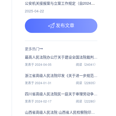
公安机关接报案与立案工作规定（自2024年1月1日起施行）
2025-04-22
发布文章
更多热门
最高人民法院办公厅关于建设全国法院裁判文书库的通知（法办〔2023〕551号）及答记者问
发表于 2024-04-05
阅读（24041）
浙江省高级人民法院印发《关于进一步规范财产保全案件办理的工作指引（试行）》的通知（浙高法审〔2022〕3号）
发表于 2024-01-31
阅读（22835）
四川省高级人民法院民一庭关于审理劳动争议案件若干疑难问题的解答（川高法民一〔2016〕1号）
发表于 2024-02-17
阅读（22280）
山西省高级人民法院 山西省人民检察院印发《〈关于常见犯罪的量刑指导意见（试行）〉实施细则》的通知（晋高法〔2023〕23号）