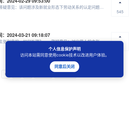
02-29 09:53:00
问题1：网络主播为公司带货，双方是否存在劳动关系？ 答疑意见：该问题涉及新就业形态下劳动关系的认定问题。根据劳动合同法第七条、《关于维护新...
545
03-21 09:18:07
问题1：民间借贷合同未约定利息或者利息约定不明，出借人主张利息的，如何处理？ 答疑意见：对出借人的主张区分层次审查处理，详情如下： 第一...
656
个人信息保护声明
访问本站需同意使用cookie技术以改进用户体验。
同意后关闭
6
7
8
下一页
最后一页