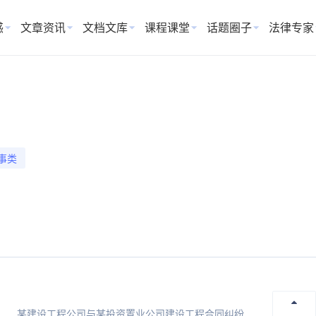
惑
文章资讯
文档文库
课程课堂
话题圈子
法律专家
事类
债权人放弃以物抵债是否消灭优先受偿权 一、基本案情 某建设工程公司与某投资置业公司建设工程合同纠纷一案，经高院二审判决，置业公司需向...