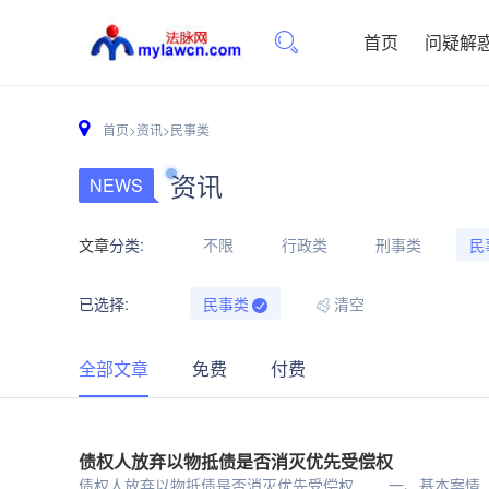
首页
问疑解
首页
>
资讯
>
民事类
资讯
NEWS
文章
分类:
不限
行政类
刑事类
民
已选择:
民事类
清空
全部文章
免费
付费
债权人放弃以物抵债是否消灭优先受偿权