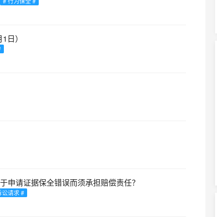
# 行为保全 #
月1日）
#
于申请证据保全错误而须承担赔偿责任？
诉讼请求 #