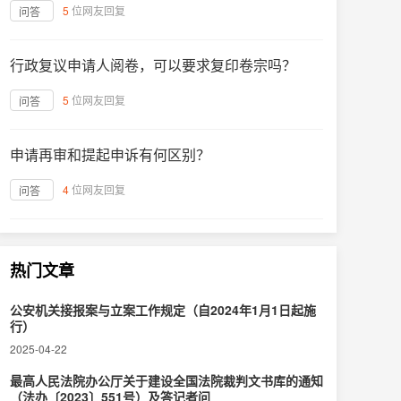
5
位网友回复
问答
行政复议申请人阅卷，可以要求复印卷宗吗？
5
位网友回复
问答
申请再审和提起申诉有何区别？
4
位网友回复
问答
热门文章
公安机关接报案与立案工作规定（自2024年1月1日起施
行）
2025-04-22
最高人民法院办公厅关于建设全国法院裁判文书库的通知
（法办〔2023〕551号）及答记者问