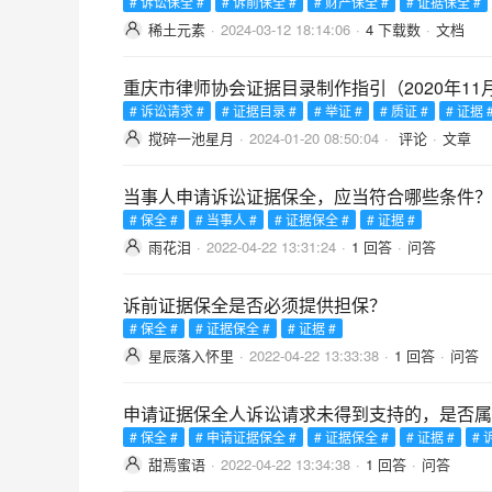
# 诉讼保全 #
# 诉前保全 #
# 财产保全 #
# 证据保全 #
稀土元素
·
2024-03-12 18:14:06
·
4 下载数
·
文档
重庆市律师协会证据目录制作指引（2020年11
# 诉讼请求 #
# 证据目录 #
# 举证 #
# 质证 #
# 证据 
搅碎一池星月
·
2024-01-20 08:50:04
·
评论
·
文章
当事人申请诉讼证据保全，应当符合哪些条件？
# 保全 #
# 当事人 #
# 证据保全 #
# 证据 #
雨花泪
·
2022-04-22 13:31:24
·
1 回答
·
问答
诉前证据保全是否必须提供担保？
# 保全 #
# 证据保全 #
# 证据 #
星辰落入怀里
·
2022-04-22 13:33:38
·
1 回答
·
问答
申请证据保全人诉讼请求未得到支持的，是否属
# 保全 #
# 申请证据保全 #
# 证据保全 #
# 证据 #
# 
甜焉蜜语
·
2022-04-22 13:34:38
·
1 回答
·
问答