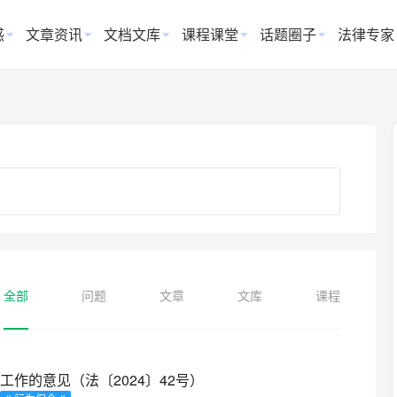
惑
文章资讯
文档文库
课程课堂
话题圈子
法律专家
全部
问题
文章
文库
课程
作的意见（法〔2024〕42号）