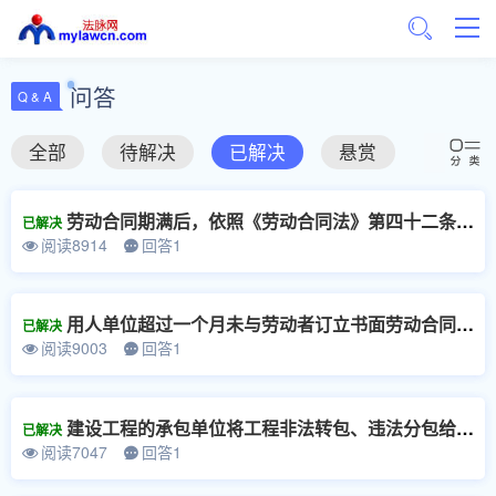
问答
Q & A
全部
待解决
已解决
悬赏
劳动合同期满后，依照《劳动合同法》第四十二条的规定双方合同关系依法延续，劳动者能否请求用人单位支付延续期间未签订劳动合同的二倍工资？
已解决
阅读8914
回答1
用人单位超过一个月未与劳动者订立书面劳动合同，但在一年内又补订了劳动合同的，是否应该向劳动者支付二倍工资？
已解决
阅读9003
回答1
建设工程的承包单位将工程非法转包、违法分包给不具备用工主体资格的实际施工人，实际施工人自行招用劳动者的用工关系如何认定，及劳动者在工程施工中受到伤害能否主张劳动关系项下的权利？
已解决
阅读7047
回答1