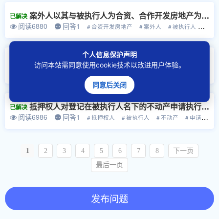
案外人以其与被执行人为合资、合作开发房地产为由主张对作为执行标的物的不动产排除执行的，人民法院该如何处理？
已解决
阅读6880
回答1
# 合资开发房地产
# 案外人
# 被执行人
# 合
个人信息保护声明
作为执行依据的原生效裁判确认债务为夫妻共同债务，配偶一方认为该债务不属于夫妻共同债务的，其能否提起执行异议之诉？
已解决
访问本站需同意使用cookie技术以改进用户体验。
阅读7141
回答1
# 执行依据
# 生效裁判
# 债务
# 夫妻
# 夫
同意后关闭
抵押权人对登记在被执行人名下的不动产申请执行的，该不动产受让人是否可以提起案外人执行异议之诉？人民法院该如何处理？
已解决
阅读6986
回答1
# 抵押权人
# 被执行人
# 不动产
# 申请执行
1
2
3
4
5
6
7
8
下一页
最后一页
发布问题