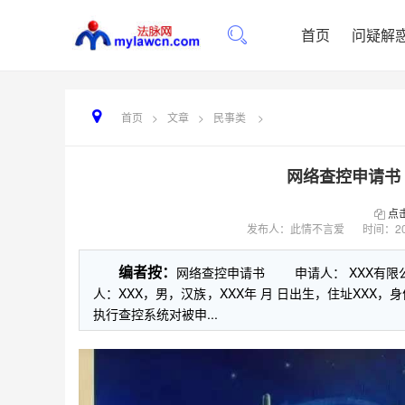
首页
问疑解
首页
>
文章
>
民事类
>
网络查控申请书
点
发布人：此情不言爱
时间：
2
编者按：
网络查控申请书 申请人： XXX有限
人：XXX，男，汉族，XXX年 月 日出生，住址XX
执行查控系统对被申...