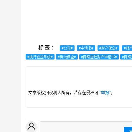
标签：
#公司#
#申请书#
#财产保全#
#财
#执行查控系统#
#诉讼保全#
#网络查控财产申请书#
#网络
文章版权归权利人所有，若存在侵权可
“举报”
。