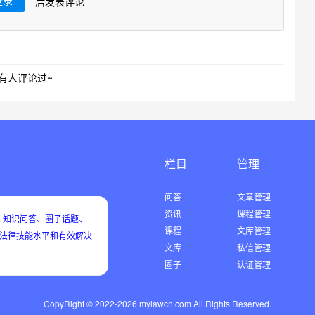
登录
后发表评论
有人评论过~
栏目
管理
问答
文章管理
资讯
课程管理
知识问答、圈子话题、
课程
文库管理
用法律技能水平和有效解决
文库
私信管理
圈子
认证管理
CopyRight © 2022-2026 mylawcn.com All Rights Reserved.