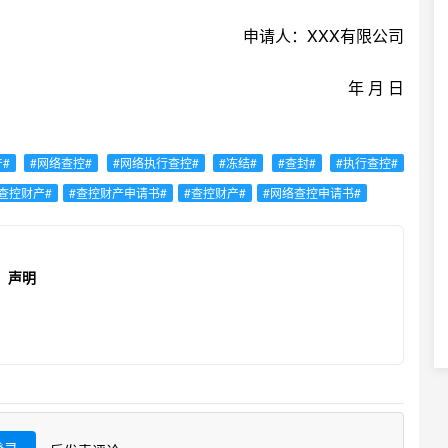
申请人：XXX有限公司
年 月 日
产#
#网络查控#
#网络执行查控#
#冻结#
#查封#
#执行查控#
查控财产#
#查控财产申请书#
#查控财产#
#网络查控申请书#
声明