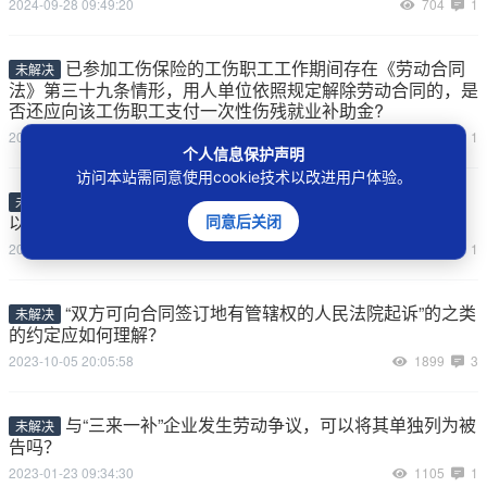
2024-09-28 09:49:20
704
1
已参加工伤保险的工伤职工工作期间存在《劳动合同
未解决
法》第三十九条情形，用人单位依照规定解除劳动合同的，是
否还应向该工伤职工支付一次性伤残就业补助金?
2024-02-18 19:10:00
337
1
个人信息保护声明
访问本站需同意使用cookie技术以改进用户体验。
在执行异议之诉案件中，案外人和申请执行人分别可
未解决
以提出哪些诉讼请求？
同意后关闭
2024-01-29 22:41:59
1339
1
“双方可向合同签订地有管辖权的人民法院起诉”的之类
未解决
的约定应如何理解？
2023-10-05 20:05:58
1899
3
与“三来一补”企业发生劳动争议，可以将其单独列为被
未解决
告吗？
2023-01-23 09:34:30
1105
1