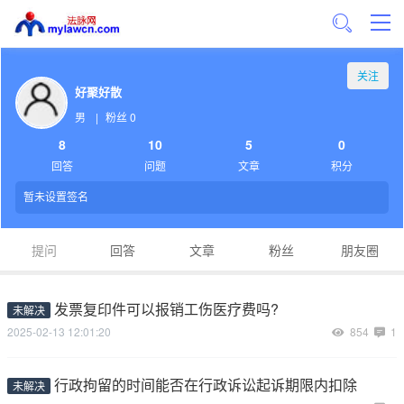
关注
好聚好散
男
|
粉丝 0
8
10
5
0
回答
问题
文章
积分
暂未设置签名
提问
回答
文章
粉丝
朋友圈
发票复印件可以报销工伤医疗费吗?
未解决
2025-02-13 12:01:20
854
1
行政拘留的时间能否在行政诉讼起诉期限内扣除
未解决