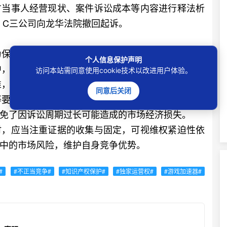
方当事人经营现状、案件诉讼成本等内容进行释法析
、C三公司向龙华法院撤回起诉。
保全作为一种民事临时救济措施和先行防御机制，
个人信息保护声明
中，龙华法院首次适用知识产权行为保全制度，在审
访问本站需同意使用cookie技术以改进用户体验。
准，兼顾申请人与被申请人之间的利益平衡，综合考
同意后关闭
等要件，依法及时作出裁定，并力促双方和解。这一
免了因诉讼周期过长可能造成的市场经济损失。
时，应当注重证据的收集与固定，可视维权紧迫性依
中的市场风险，维护自身竞争优势。
#
#不正当竞争#
#知识产权保护#
#独家运营权#
#游戏加速器#