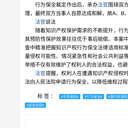
行为保全裁定作出后，承办
法官
围绕双
理，最终双方当事人自愿达成和解，故A、B
法官
说法
随着知识产权保护需求的不断提升，行为
其预防性保护效果往往优于事后赔偿。本案
查中精准把握知识产权行为保全法律适用标
量侵权可能性、情况紧急性和社会公共利益
举措不仅有效维护了权利人的合法权益，也避
法官
提醒，权利人在遭遇知识产权侵权
法向人民法院申请行为保全，以降低维权过程
标签：
#手游维权#
#行为保全#
#著作权侵权
#损害赔偿#