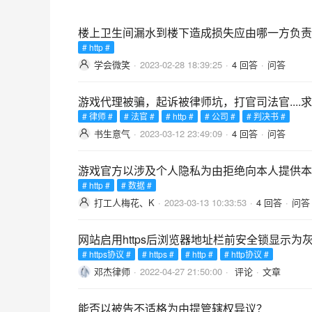
楼上卫生间漏水到楼下造成损失应由哪一方负责
# http #
学会微笑
·
2023-02-28 18:39:25
·
4 回答
·
问答
游戏代理被骗，起诉被律师坑，打官司法官...
# 律师 #
# 法官 #
# http #
# 公司 #
# 判决书 #
书生意气
·
2023-03-12 23:49:09
·
4 回答
·
问答
游戏官方以涉及个人隐私为由拒绝向本人提供本
# http #
# 数据 #
打工人梅花、K
·
2023-03-13 10:33:53
·
4 回答
·
问答
网站启用https后浏览器地址栏前安全锁显示
# https协议 #
# https #
# http #
# http协议 #
邓杰律师
·
2022-04-27 21:50:00
·
评论
·
文章
能否以被告不适格为由提管辖权异议？