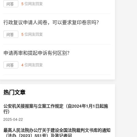
5
位网友回复
问答
行政复议申请人阅卷，可以要求复印卷宗吗？
5
位网友回复
问答
申请再审和提起申诉有何区别？
4
位网友回复
问答
热门文章
公安机关接报案与立案工作规定（自2024年1月1日起施
行）
2025-04-22
最高人民法院办公厅关于建设全国法院裁判文书库的通知
（法办〔2023〕551号）及答记者问