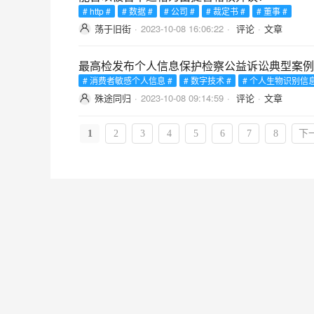
# http #
# 数据 #
# 公司 #
# 裁定书 #
# 董事 #
荡于旧街
·
2023-10-08 16:06:22
·
评论
·
文章
最高检发布个人信息保护检察公益诉讼典型案例及
# 消费者敏感个人信息 #
# 数字技术 #
# 个人生物识别信息
殊途同归
·
2023-10-08 09:14:59
·
评论
·
文章
1
2
3
4
5
6
7
8
下