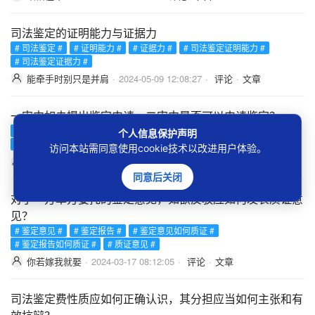
司法鉴定的证明能力与证据力
# 司法鉴定 #
# 证明能力 #
# 证据力 #
# 司法鉴定证明能力 #
# 司法鉴定证据力 #
能牵手时别只是并肩
·
2024-05-09 12:08:27
·
评论
·
文章
一审中如未提出鉴定申请，二审中是否可以申请鉴定？
# 鉴定申请 #
# 申请鉴定 #
# 由谁申请鉴定 #
# 鉴定申请由谁提起 #
个人信息保护声明
# 二审申请鉴定可以吗 #
访问本站需同意使用cookie技术以改进用户体验。
爱上你就不得不在乎
·
2024-04-19 15:07:23
·
评论
·
文章
同意后关闭
对于一方单方委托的鉴定意见，如欲反驳应如何发表质证意
见？
# 鉴定意见 #
# 鉴定报告 #
# 鉴定意见如何质证 #
# 鉴定报告如何质证 #
# 质证意见 #
你若嫁我就娶
·
2024-03-17 08:12:05
·
评论
·
文章
司法鉴定费性质应如何正确认识，其分担应当如何主张和有