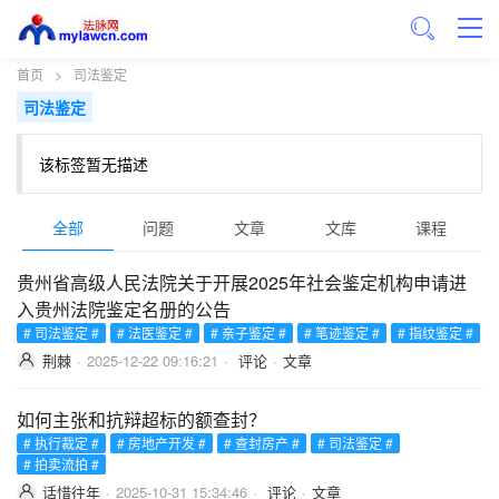
首页
>
司法鉴定
司法鉴定
该标签暂无描述
全部
问题
文章
文库
课程
贵州省高级人民法院关于开展2025年社会鉴定机构申请进
入贵州法院鉴定名册的公告
# 司法鉴定 #
# 法医鉴定 #
# 亲子鉴定 #
# 笔迹鉴定 #
# 指纹鉴定 #
荆棘
·
2025-12-22 09:16:21
·
评论
·
文章
如何主张和抗辩超标的额查封？
# 执行裁定 #
# 房地产开发 #
# 查封房产 #
# 司法鉴定 #
# 拍卖流拍 #
话惜往年
·
2025-10-31 15:34:46
·
评论
·
文章