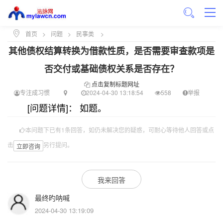
首页
>
问题
>
民事类
>
其他债权结算转换为借款性质，是否需要审查款项是
否交付或基础债权关系是否存在？
点击复制标题网址
专注成习惯
2024-04-30 13:18:54
558
举报
[问题详情]： 如题。
本问题下已有1条回答，如仍未解决您的疑惑，可耐心等待他人回答或点
击
另行提问。
立即咨询
我来回答
最终旳呐喊
2024-04-30 13:19:09