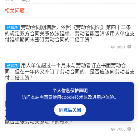
相关问题
劳动合同期满后，依照《劳动合同法》第四十二条
已解决
的规定双方合同关系依法延续，劳动者能否请求用人单位支
付延续期间未签订劳动合同的二倍工资？
8891
1
用人单位超过一个月未与劳动者订立书面劳动合
已解决
同，但在一年内又补订了劳动合同的，是否应该向劳动者支
付二倍工资？
8981
1
个人信息保护声明
访问本站需同意使用cookie技术以改进用户体验。
建设工程的承包单位将工程非法转包、违法分包给
已解决
不具备用工主体资格的实际施工人，实际施工人自行招用劳
同意后关闭
动者的用工关系如何认定，及劳动者在工程施工中受到伤害
能否主张劳动关系项下的权利？
7006
1