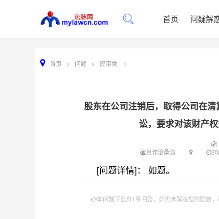
首页
问疑解
首页
>
问题
>
民事类
>
股东在公司注销后，取得公司在清
讼，要求对该财产权
且作沧桑酒
20
[问题详情]： 如题。
本问题下已有1条回答，如仍未解决您的疑惑，