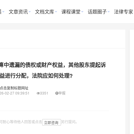
惑
文章资讯
文档文库
课程课堂
话题圈子
法律专家
算中遗漏的债权或财产权益，其他股东提起诉
益进行分配，法院应如何处理?
点击复制标题网址
26-02-27 09:39:51
3351
举报
可耐心等待他人回答或点击
另行提问。
立即咨询