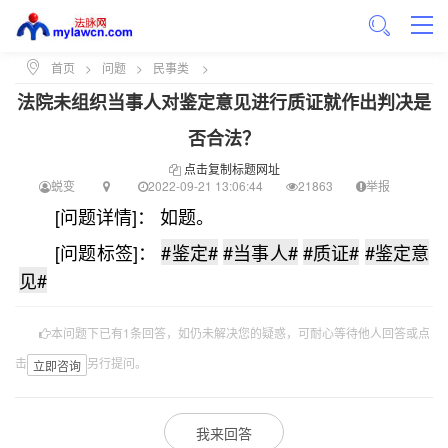
首页
>
问题
>
民事类
>
法院未组织当事人对鉴定意见进行质证就作出判决是
否合法？
点击复制标题网址
蜕变
2022-09-21 13:06:44
21863
举报
[问题详情]： 如题。
[问题标签]：
#鉴定#
#当事人#
#质证#
#鉴定意
见#
本问题下已有1条回答，如仍未解决您的疑惑，可耐心等待他人回答或点
击
另行提问。
立即咨询
我来回答