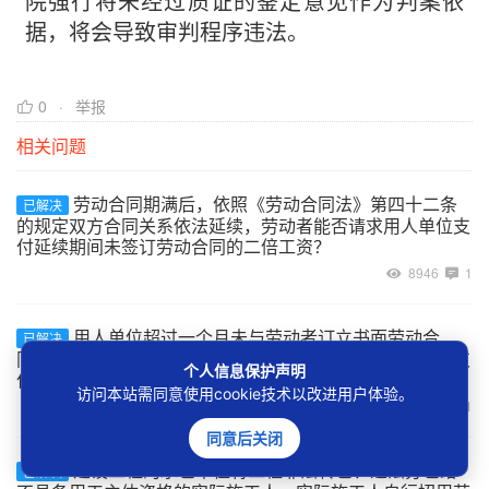
院强行将未经过质证的鉴定意见作为判案依
据，将会导致审判程序违法。
0
举报
相关问题
劳动合同期满后，依照《劳动合同法》第四十二条
已解决
的规定双方合同关系依法延续，劳动者能否请求用人单位支
付延续期间未签订劳动合同的二倍工资？
8946
1
用人单位超过一个月未与劳动者订立书面劳动合
已解决
同，但在一年内又补订了劳动合同的，是否应该向劳动者支
个人信息保护声明
付二倍工资？
访问本站需同意使用cookie技术以改进用户体验。
9033
1
同意后关闭
建设工程的承包单位将工程非法转包、违法分包给
已解决