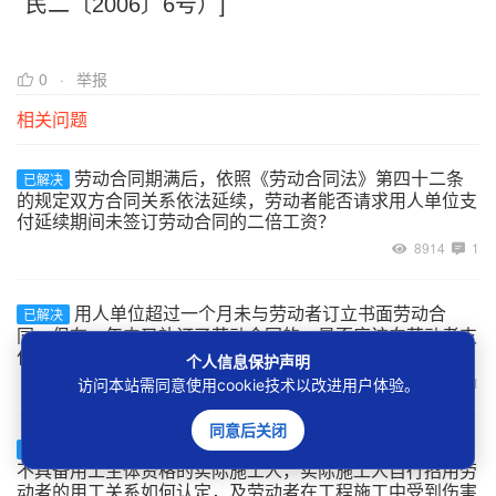
民二〔2006〕6号）]
0
举报
相关问题
劳动合同期满后，依照《劳动合同法》第四十二条
已解决
的规定双方合同关系依法延续，劳动者能否请求用人单位支
付延续期间未签订劳动合同的二倍工资？
8914
1
用人单位超过一个月未与劳动者订立书面劳动合
已解决
同，但在一年内又补订了劳动合同的，是否应该向劳动者支
付二倍工资？
个人信息保护声明
9003
1
访问本站需同意使用cookie技术以改进用户体验。
同意后关闭
建设工程的承包单位将工程非法转包、违法分包给
已解决
不具备用工主体资格的实际施工人，实际施工人自行招用劳
动者的用工关系如何认定，及劳动者在工程施工中受到伤害