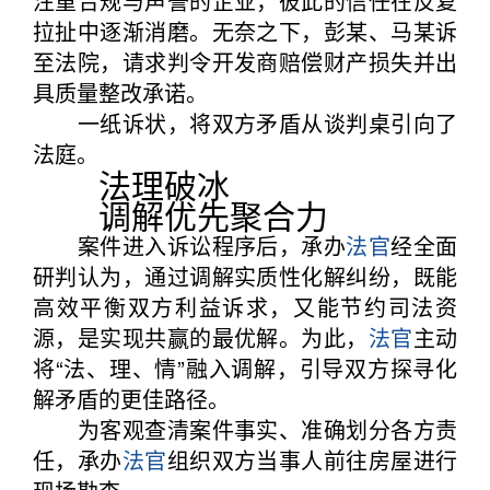
注重合规与声誉的企业，彼此的信任在反复
拉扯中逐渐消磨。无奈之下，彭某、马某诉
至法院，请求判令开发商赔偿财产损失并出
具质量整改承诺。
一纸诉状，将双方矛盾从谈判桌引向了
法庭。
法理破冰
调解优先聚合力
案件进入诉讼程序后，承办
法官
经全面
研判认为，通过调解实质性化解纠纷，既能
高效平衡双方利益诉求，又能节约司法资
源，是实现共赢的最优解。为此，
法官
主动
将“法、理、情”融入调解，引导双方探寻化
解矛盾的更佳路径。
为客观查清案件事实、准确划分各方责
任，承办
法官
组织双方当事人前往房屋进行