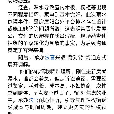
现场勘查。
经查，漏水导致屋内木板、橱柜等出现
不同程度损坏，家电则基本完好。此次雨水
倒灌事件，是房屋阳台外平台排水存在设计
或施工缺陷等问题所致，这表明某置业发展
公司交付的房屋存在质量瑕疵。现场勘查使
抽象的争议转化为具象的事实，为后续沟通
奠定了客观基础。
随后，承办
法官
采取“背对背”沟通方式
展开调解。
“你们的心情我特别理解，刚住进新房就
漏水，谁都会着急，但走诉讼途径，需要经
过鉴定，耗时长、成本高，不如协商一次性
拿到赔偿，早点安心过日子。”面对焦虑的业
主，承办
法官
耐心倾听，引导其理性权衡诉
讼成本与时间周期，建立更务实的维权预