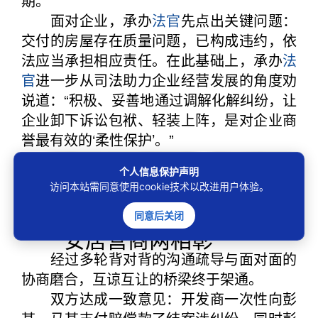
期。
面对企业，承办
法官
先点出关键问题：
交付的房屋存在质量问题，已构成违约，依
法应当承担相应责任。在此基础上，承办
法
官
进一步从司法助力企业经营发展的角度劝
说道：“积极、妥善地通过调解化解纠纷，让
企业卸下诉讼包袱、轻装上阵，是对企业商
誉最有效的‘柔性保护’。”
为推动纠纷实质性化解，深汕法院还引
个人信息保护声明
入专业调解员共同参与调解，凝聚强大多元
访问本站需同意使用cookie技术以改进用户体验。
解纷合力。
案结事了
同意后关闭
安居营商两相彰
经过多轮背对背的沟通疏导与面对面的
协商磨合，互谅互让的桥梁终于架通。
双方达成一致意见：开发商一次性向彭