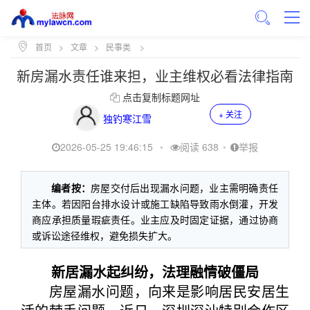
首页
>
文章
>
民事类
>
新房漏水责任谁来担，业主维权必看法律指南
点击复制标题网址
+ 关注
独钓寒江雪
2026-05-25 19:46:15
•
阅读 638
•
举报
编者按：
房屋交付后出现漏水问题，业主需明确责任
主体。若因阳台排水设计或施工缺陷导致雨水倒灌，开发
商应承担质量瑕疵责任。业主应及时固定证据，通过协商
或诉讼途径维权，避免损失扩大。
新居漏水起纠纷，法理融情破僵局
房屋漏水问题，向来是影响居民安居生