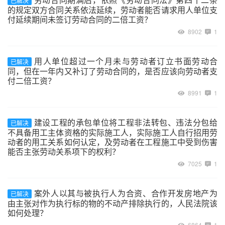
已解决
的规定双方合同关系依法延续，劳动者能否请求用人单位支
付延续期间未签订劳动合同的二倍工资？
8902
1
用人单位超过一个月未与劳动者订立书面劳动合
已解决
同，但在一年内又补订了劳动合同的，是否应该向劳动者支
付二倍工资？
8991
1
建设工程的承包单位将工程非法转包、违法分包给
已解决
不具备用工主体资格的实际施工人，实际施工人自行招用劳
动者的用工关系如何认定，及劳动者在工程施工中受到伤害
能否主张劳动关系项下的权利？
7025
1
案外人以其与被执行人为合资、合作开发房地产为
已解决
由主张对作为执行标的物的不动产排除执行的，人民法院该
如何处理？
6864
1