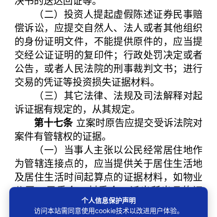
决书的送达回证等。
（二）投资人提起虚假陈述证券民事赔
偿诉讼，应提交自然人、法人或者其他组织
的身份证明文件，不能提供原件的，应当提
交经公证证明的复印件；行政处罚决定或者
公告，或者人民法院的刑事裁判文书；进行
交易的凭证等投资损失证据材料。
（三）其它法律、法规及司法解释对起
诉证据有规定的，从其规定。
第十七条
立案时原告应提交受诉法院对
案件有管辖权的证据。
（一）当事人主张以公民经常居住地作
为管辖连接点的，应当提供关于居住生活地
及居住生活时间起算点的证据材料，如物业
公司、居委会、村委会、派出所出具的证
个人信息保护声明
明，并附房屋买卖合同、房屋租赁合同等证
访问本站需同意使用cookie技术以改进用户体验。