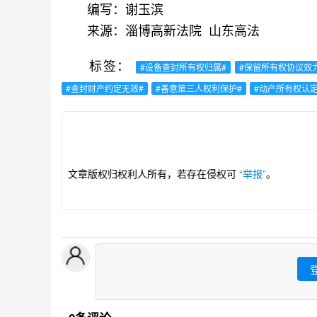
编写：谢玉滨
来源：淄博高新法院 山东高法
标签：
#设备查封所有权归属#
#保留所有权协议效
#查封财产约定无效#
#善意第三人权利保护#
#动产所有权认定
文章版权归权利人所有，若存在侵权可
“举报”
。