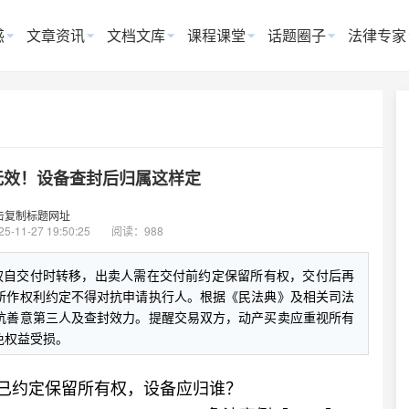
惑
文章资讯
文档文库
课程课堂
话题圈子
法律专家
无效！设备查封后归属这样定
击复制标题网址
25-11-27 19:50:25
阅读：988
权自交付时转移，出卖人需在交付前约定保留所有权，交付后再
所作权利约定不得对抗申请执行人。根据《民法典》及相关司法
抗善意第三人及查封效力。提醒交易双方，动产买卖应重视所有
免权益受损。
已约定保留所有权，设备应归谁？