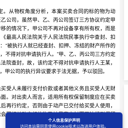
。从物权角度分析，本案买卖合同的标的物为动
至乙公司，虽然甲、乙、丙公司签订三方协议约定甲
转移的情况下，甲公司不再对设备享有所有权，而是
，《最高人民法院关于人民法院民事执行中查封、扣
：“被执行人就已经查封、扣押、冻结的财产所作的
，不得对抗申请执行人。”甲、乙、丙公司三方约定
民法院查封，故，该约定不得对抗申请执行人王某，
，甲公司的执行异议要求于法无据，予以驳回。
买受人未履行支付价款或者其他义务且买受人无财
局面。对出卖人而言，适用所有权保留制度应在买卖
之后再行约定，否则由于动产已交付给买受人使用，
能会因相关动产标的物已被另案查封而无法起到保留
个人信息保护声明
访问本站需同意使用cookie技术以改进用户体验。