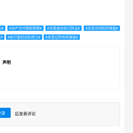
力#
#动产交付物权转移#
#另案查封执行异议#
#买卖合同权利保留#
#
#执行查封对抗效力#
#未登记所有权保留#
声明
登录
后发表评论