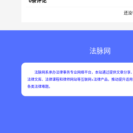
0条评论
还没
法脉网
法脉网系承办法律事务专业网络平台，本站通过提供文章分享、
法律文库、法律课程和律师网站等互联网+法律产品，推动提升适
各类法律难题。