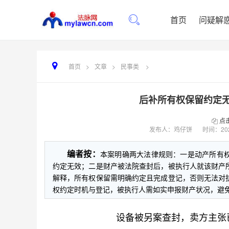
首页
问疑解
首页
>
文章
>
民事类
>
后补所有权保留约定
点
发布人：鸡仔饼
时间：
20
编者按：
本案明确两大法律规则：一是动产所有
约定无效；二是财产被法院查封后，被执行人就该财产
解释，所有权保留需明确约定且完成登记，否则无法对
权约定时机与登记，被执行人需如实申报财产状况，避
设备被另案查封，卖方主张