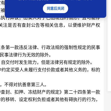
有效，但动产被法院另案查封也会影响买卖合同中
同意后关闭
在被另案查封财产时应如实向法院陈述所有权情况，
出执行异议；出卖人对于已出现违约情形，且可能存
关注是否有查封公告等相关信息，以便维护财产权
条第一款违反法律、行政法规的强制性规定的民事
民事法律行为无效的除外。
自交付时发生效力，但是法律另有规定的除外。
约定买受人未履行支付价款或者其他义务的，标的
，不得对抗善意第三人。
查封、扣押、冻结财产的规定》第二十四条第一款
作的移转、设定权利负担或者其他有碍执行的行为，