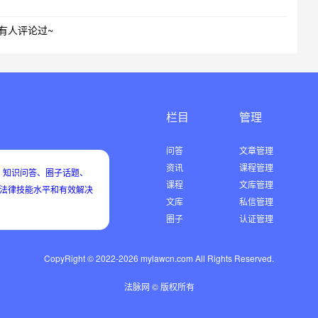
有人评论过~
栏目
管理
问答
文章管理
资讯
课程管理
知识问答、圈子话题、
课程
文库管理
用法律技能水平和有效解决
文库
私信管理
圈子
认证管理
CopyRight © 2022-2026 mylawcn.com All Rights Reserved.
法脉网 © 版权所有