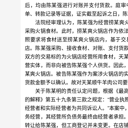
后，均由陈某强进行对账并支付货款。庭审
单、转款记录等证据，证实截至起诉之日，陈某
法院经审理认为，陈某强为经营捞某爽火锅
采购火锅食材。此时，捞某爽火锅店作为依
照要求将食材送至捞某爽火锅店内，基于交
店。陈某强采购、接收食材、对账、支付货
双方的交易标的为火锅店经营所用食材，天
营实体，而非向被告陈某强个人供货。因此
某爽火锅店。被告陈某强作为案涉火锅店的
货款金额予以确认。故对天某顺牛羊肉公司要
关于陈某明的责任认定问题，根据《最高
的解释》第五十九条第三款之规定：“营业执
经营者和实际经营者为共同诉讼人。”本案中
务经营，其经营所负债务最终由经营者承担
转让给陈某强，但工商登记并未变更。在店