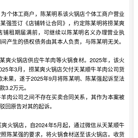
为个体工商户，陈某明系该火锅店个体工商户营业
与陈某强签订《店铺转让合同》，约定陈某明将捞某爽
月店铺租期届满前，可继续以陈某明名义办理营业执
期间产生的债权债务由其本人负责，与陈某明无关。
某爽火锅店供应牛羊肉等火锅食材。2025年，该火
025年3月，捞某爽火锅店欠付天某顺牛羊肉公司货
款未果，遂于2025年9月将陈某明、陈某强起诉至法
3.2万元。
羊肉公司之间不存在买卖合同关系，其作为本案被
驳回原告对其的起诉。
火锅店，自2024年5月起，通过微信从天某顺牛
按照陈某强的要求，将火锅食材送至该火锅店。收货