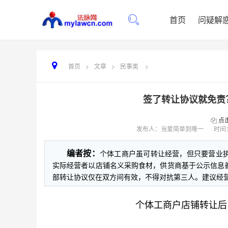
首页
问疑解
首页
>
文章
>
民事类
>
签了转让协议就免责
点
发布人：当爱简单到唯一
时间
编者按：
个体工商户虽可转让经营，但只要营业
实际经营者以店铺名义采购食材，供货商基于公示信息
部转让协议仅在双方间有效，不得对抗第三人。建议经营
个体工商户店铺转让后