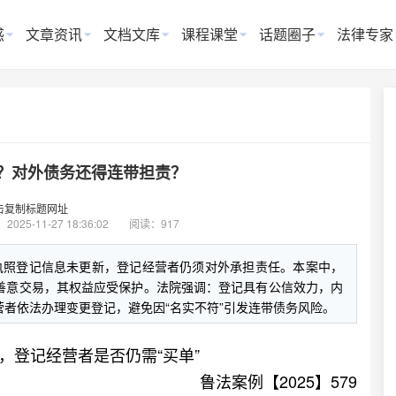
惑
文章资讯
文档文库
课程课堂
话题圈子
法律专家
？对外债务还得连带担责？
击复制标题网址
：
2025-11-27 18:36:02
阅读：917
执照登记信息未更新，登记经营者仍须对外承担责任。本案中，
善意交易，其权益应受保护。法院强调：登记具有公信效力，内
者依法办理变更登记，避免因“名实不符”引发连带债务风险。
，登记经营者是否仍需“买单”
鲁法案例【2025】579