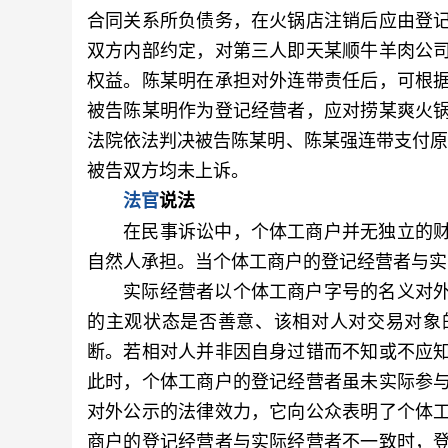
合同关系所负债务，在火锅店注销后应由登
双方内部约定，对第三人即天某顺牛羊肉公
权益。陈某明在承担对外连带责任后，可根
被告陈某明作为登记经营者，应对捞某爽火
法院依法判决被告陈某明、陈某强连带支付原
被告双方均未上诉。
法官
说法
在民事诉讼中，个体工商户并无独立的财
自然人承担。当个体工商户的登记经营者与实
实际经营者以个体工商户字号的名义对外
的主观状态是否善意、该相对人对交易对象
断。若相对人并非因自身过错而不知或不应
此时，个体工商户的登记经营者虽未实际参
对外公示的法律效力，它向公众表明了个体
商户的登记经营者与实际经营者不一致时，