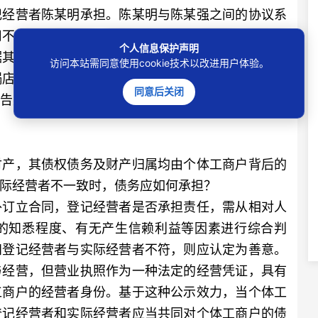
记经营者陈某明承担。陈某明与陈某强之间的协议系
司不产生法律效力，不能以此对抗外部债权人的合法
个人信息保护声明
据其与陈某强之间的协议向陈某强主张权利。因此，
访问本站需同意使用cookie技术以改进用户体验。
锅店在经营期间所产生的债务承担清偿责任。综上，
同意后关闭
告天某顺牛羊肉公司货款3.2万元。判决后，原告及
产，其债权债务及财产归属均由个体工商户背后的
际经营者不一致时，债务应如何承担？
订立合同，登记经营者是否承担责任，需从相对人
的知悉程度、有无产生信赖利益等因素进行综合判
知登记经营者与实际经营者不符，则应认定为善意。
与经营，但营业执照作为一种法定的经营凭证，具有
工商户的经营者身份。基于这种公示效力，当个体工
登记经营者和实际经营者应当共同对个体工商户的债