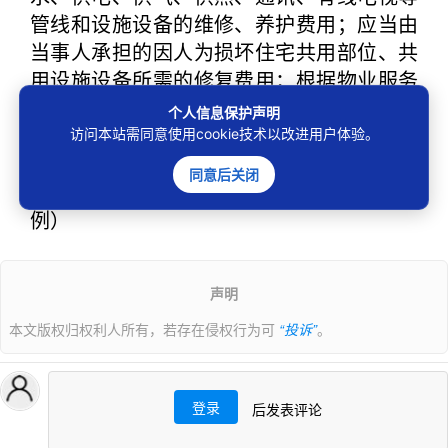
管线和设施设备的维修、养护费用；应当由
当事人承担的因人为损坏住宅共用部位、共
用设施设备所需的修复费用；根据物业服务
合同约定，应当由物业服务人承担的住宅共
个人信息保护声明
用部位、共用设施设备的维修和养护费用。
访问本站需同意使用cookie技术以改进用户体验。
（来源于2021年10月28日北京市二中院与北
同意后关闭
京市住建委联合发布的10个物业纠纷典型案
例）
声明
本文版权归权利人所有，若存在侵权行为可
“投诉”
。
登录
后发表评论