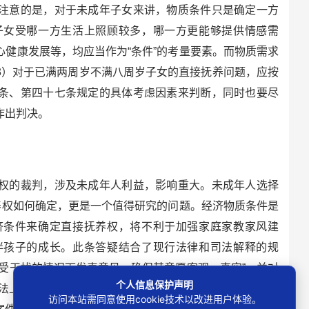
注意的是，对于未成年子女来讲，物质条件只是确定一方
子女受哪一方生活上照顾较多，哪一方更能够提供情感需
健康发展等，均应当作为“条件”的考量要素。而物质需求
3）对于已满两周岁不满八周岁子女的直接抚养问题，应按
条、第四十七条规定的具体考虑因素来判断，同时也要尽
作出判决。
的裁判，涉及未成年人利益，影响重大。未成年人选择
养权如何确定，更是一个值得研究的问题。经济物质条件是
济条件来确定直接抚养权，将不利于加强家庭家教家风建
伴孩子的成长。此条答疑结合了现行法律和司法解释的规
受干扰的情况下发表意见，确保其意愿客观、真实”，并对
个人信息保护声明
法上的建议，特别值得肯定。答疑观点鲜明，逻辑清晰，
访问本站需同意使用cookie技术以改进用户体验。