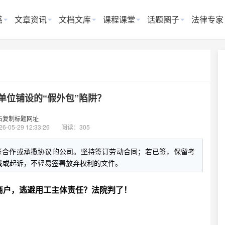
惑
文章资讯
文档文库
课程课堂
话题圈子
法律专家
单位铺设的“假外包”陷阱？
击复制标题网址
26-05-29 12:33:26
阅读：305
签合作或承揽协议的公司。坚持签订劳动合同；若已签，保留考
裁或起诉，不轻易签署放弃权利的文件。
商户，逃避用工主体责任？法院判了！