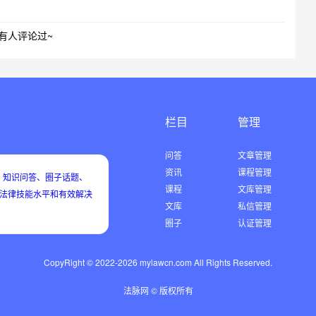
有人评论过~
栏目
管理
问答
文章管理
资讯
课程管理
知识问答、圈子话题、
课程
文库管理
用法律技能水平和有效解决
文库
私信管理
圈子
认证管理
CopyRight © 2022-2026 mylawcn.com All Rights Reserved.
法脉网 © 版权所有