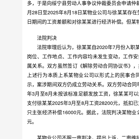
多，于是向绥宁县劳动人事争议仲裁委员会申请仲裁
月28日至2025年8月18日某物业公司与徐某某存
日期间的工资差额和对徐某某进行经济补偿。但某
法院判决
法院审理后认为，徐某某自2020年7月份入职
岗位、工作地点、工作内容均未发生变动，工作安
属关系。双方虽然签订《解除劳动合同协议书》，
上述行为本质上系某物业公司以形式上的民事合
示，案涉期间双方仍成立劳动关系。双方劳动合同明确
年3月至8月未按该标准足额发放工资，徐某某可
支付徐某某2025年3月至8月工资28200元，抵扣已
只主张经济补偿16000元。据此，法院判决某物业公
元。
某物业公司不服一审判决，提出上诉，二审维持