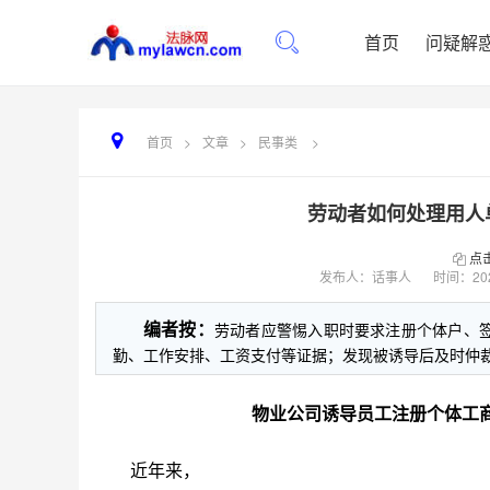
首页
问疑解
首页
>
文章
>
民事类
>
劳动者如何处理用人
点
发布人：话事人
时间：
20
编者按：
劳动者应警惕入职时要求注册个体户、
勤、工作安排、工资支付等证据；发现被诱导后及时仲
物业公司诱导员工注册个体工
近年来，