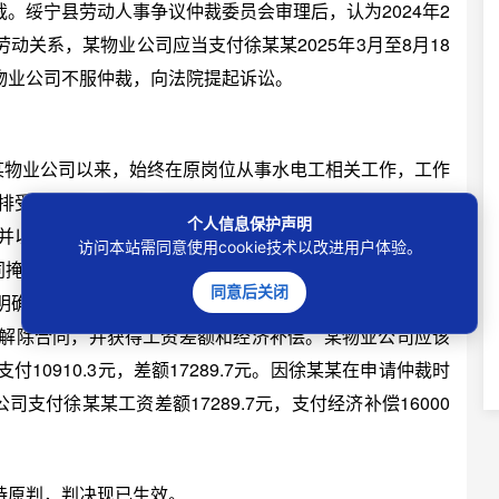
。绥宁县劳动人事争议仲裁委员会审理后，认为2024年2
在劳动关系，某物业公司应当支付徐某某2025年3月至8月18
物业公司不服仲裁，向法院提起诉讼。
某物业公司以来，始终在原岗位从事水电工相关工作，工作
排受公司统一管理，双方具有明显的人身隶属性与管理从
个人信息保护声明
并以徐某某的名义注册个体工商户签订外包服务合同，但
访问本站需同意使用cookie技术以改进用户体验。
同掩盖规避劳动用工责任的目的，并非当事人真实意思表
同意后关闭
约定徐某某的月工资标准为4700元，某物业公司2025
以解除合同，并获得工资差额和经济补偿。某物业公司应该
支付10910.3元，差额17289.7元。因徐某某在申请仲裁时
司支付徐某某工资差额17289.7元，支付经济补偿16000
原判，判决现已生效。