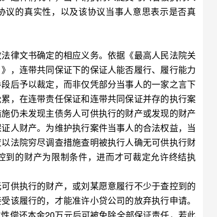
协议的真实性，以及该协议当事人意思表示是否真
法律文书确定的相应义务。依据《最高人民法院关
）》，连带共同保证下的保证人能否履行、履行能力
手段后予以裁定，而非仅凭部分当事人的一家之言下
讼累，在连带责任保证和连带共同保证并存的执行案
措施仍未发现主债务人可供执行的财产或发现的财产
保证人财产。为维护执行案件当事人的合法权益，当
应以法院穷尽调查措施查明被执行人确无可供执行财
控到的财产为限制条件，进而才可裁定允许终结执
可供执行的财产，或刘某愿意履行不少于查控到的
接受该履行的，才能准许小贷公司的放弃执行申请。
性偿还本金20万元后可被免除全部保证责任，若此