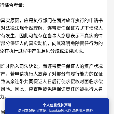
行综合考量：
真实原因，应是执行部门在面对放弃执行的申请书
法对法律法规全然理解，连带责任保证方式下债权人
时有发生，因此可能存在当事人意思表示不真实的情
行部分保证人的真实动机，向其释明免除责任行为的
免在执行过程中产生意见分歧或法律风险。
难才陷入司法诉讼，而连带责任保证人的资产状况
财产。若申请执行人放弃了对部分有履行能力的保证
导致其余连带共同保证人日后行使求偿权时面临求偿
重风险。因此，应查明被免除保证责任的被执行人名
力。
个人信息保护声明
访问本站需同意使用cookie技术以改进用户体验。
当事人都有权处分自己的民事权利和诉讼权利，但