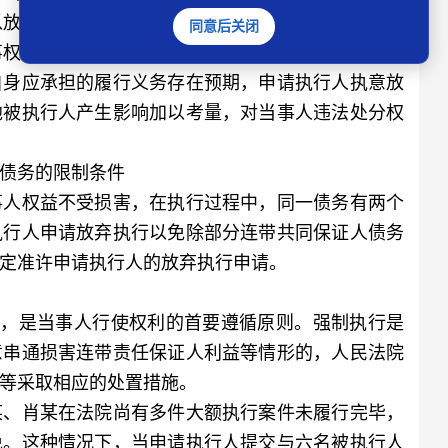
以放弃自己的权利，但不得加重他人的义务。民法典
同意后关闭
事权利损害国家利益、社会公共利益或者他人合法权
自身应承担的履行义务存在预期，申请执行人执意放
他被执行人产生影响加以考量，对当事人违法处分权
债务的限制条件
人权益不受损害，在执行过程中，同一债务有两个
执行人申请放弃执行以免除部分连带共同保证人债务
定准许申请执行人的放弃执行申请。
，是当事人行使权利的首要遵循原则。强制执行是
意串通损害连带责任保证人利益等情形的，人民法院
等采取相应的处置措施。
、肖某在法院尚有多件大额执行案件未履行完毕，
免。这种情况下，当申请执行人提交与六名被执行人