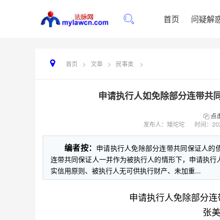
首页
问疑解
首页
>
文章
>
民事类
>
申请执行人如免除部分连带共
点
发布人：矮坨坨
时间：
20
编者按：
申请执行人免除部分连带共同保证人的
连带共同保证人一并作为被执行人的情形下，申请执行
实信用原则、被执行人无可供执行财产、未加重...
申请执行人免除部分连
张美