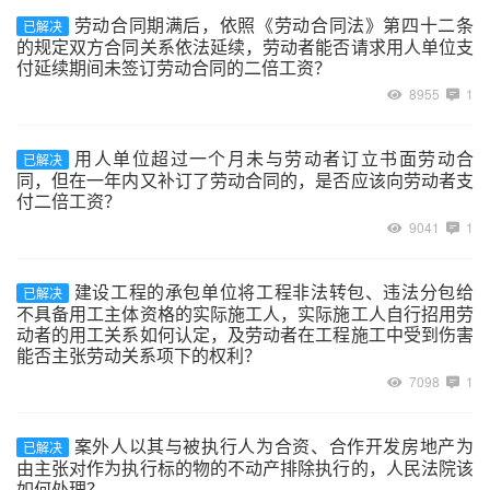
劳动合同期满后，依照《劳动合同法》第四十二条
已解决
的规定双方合同关系依法延续，劳动者能否请求用人单位支
付延续期间未签订劳动合同的二倍工资？
8955
1
用人单位超过一个月未与劳动者订立书面劳动合
已解决
同，但在一年内又补订了劳动合同的，是否应该向劳动者支
付二倍工资？
9041
1
建设工程的承包单位将工程非法转包、违法分包给
已解决
不具备用工主体资格的实际施工人，实际施工人自行招用劳
动者的用工关系如何认定，及劳动者在工程施工中受到伤害
能否主张劳动关系项下的权利？
7098
1
案外人以其与被执行人为合资、合作开发房地产为
已解决
由主张对作为执行标的物的不动产排除执行的，人民法院该
如何处理？