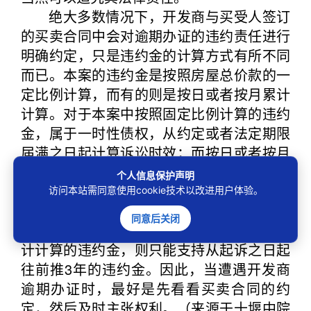
绝大多数情况下，开发商与买受人签订
的买卖合同中会对逾期办证的违约责任进行
明确约定，只是违约金的计算方式有所不同
而已。本案的违约金是按照房屋总价款的一
定比例计算，而有的则是按日或者按月累计
计算。对于本案中按照固定比例计算的违约
金，属于一时性债权，从约定或者法定期限
届满之日起计算诉讼时效；而按日或者按月
累计计算的违约金，属于继续性债权，按照
个人信息保护声明
每个债权分别计算违约金。也就是说，如果
访问本站需同意使用cookie技术以改进用户体验。
开发商逾期办证超过3年，按固定金额计算
同意后关闭
的违约金则已过诉讼时效；按日或者按月累
计计算的违约金，则只能支持从起诉之日起
往前推3年的违约金。因此，当遭遇开发商
逾期办证时，最好是先看看买卖合同的约
定，然后及时主张权利。（来源于十堰中院