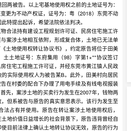
款退回两被告。以上宅基地使用权之前的土地证号为：
证变更为不动产权证，证号为：粤（2018）东莞不动
，因此特提出起诉，希望法院依法判决。
物合法持有建设工程规划许可证、民房住宅施工许
屋与案涉土地相互依附，形成复合体，土地已无法单
签订《土地使用权转让协议书》，约定原告将位于田美
土土地证号：东府集用（98）字第1×**协议签订
民房住宅工程施工许可证，并经东莞市黄江镇人民政
块的实际使用权人为被告某B。此外，田美村向居民
被告在村委的配合下办理了用电手续及有线电视报装
首先，案涉土地的买卖行为发生在2007年，钱物两
无效，但系被告与原告的真实意思表示。该行为发生至
告合法占有并使用。原告在转让案涉土地使用权后，
现在土地价值日益增长的社会背景下，原告违背曾经自
，即使目前法律上确认土地转让协议无效，原告的行为