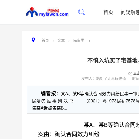
首页
问疑解
首页
>
文章
>
民事类
>
不慎入坑买了宅基地
点
发布人：路对了走再远也值
时
编者按：
某A、某B等确认合同效力纠纷民事一
民法院 民 事 判 决 书 （2021）粤1973
告某A诉被告某B...
某A、某B等确认合同
案由：确认合同效力纠纷