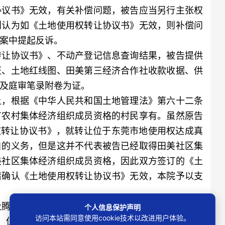
协议书》无效，有关补偿问题，被告应当另行主张权
则认为如《土地使用权转让协议书》无效，则补偿问
案中提起反诉。
让协议书》、不动产登记信息查询结果，被告提供
证、土地红线图、田美第三经济合作社收款收据、供
及庭审笔录附卷为证。
，根据《中华人民共和国土地管理法》第六十二条
有农村集体经济组织成员资格的村民享有。虽然原告
用权转让协议书》，就转让位于东莞市地使用权达成真
自的义务，但是这并不代表被告已经取得田美社区集
美社区集体经济组织成员资格，因此双方签订的《土
请确认《土地使用权转让协议书》无效，本院予以支
腾退房屋，本院不予支持，理由如下：一、按照法
个人信息保护声明
访问本站需同意使用cookie技术以改进用户体验。
，但在农村宅基地买卖合同案件中，为保证公平公