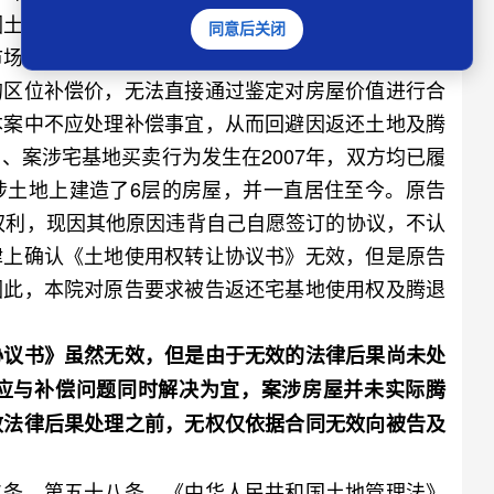
因土地房屋的价值增幅较大，原、被告均确认案涉土
同意后关闭
市场价值必须有该房屋所在区域的区位补偿价，目前
的区位补偿价，无法直接通过鉴定对房屋价值进行合
本案中不应处理补偿事宜，从而回避因返还土地及腾
、案涉宅基地买卖行为发生在2007年，双方均已履
涉土地上建造了6层的房屋，并一直居住至今。原告
的权利，现因其他原因违背自己自愿签订的协议，不认
律上确认《土地使用权转让协议书》无效，但是原告
因此，本院对原告要求被告返还宅基地使用权及腾退
议书》虽然无效，但是由于无效的法律后果尚未处
应与补偿问题同时解决为宜，案涉房屋并未实际腾
效法律后果处理之前，无权仅依据合同无效向被告及
条、第五十八条，《中华人民共和国土地管理法》