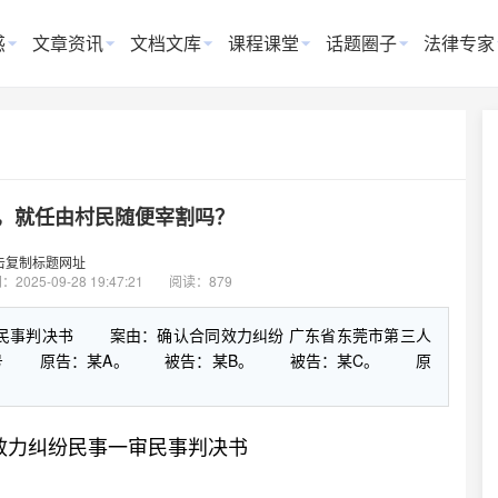
惑
文章资讯
文档文库
课程课堂
话题圈子
法律专家
，就任由村民随便宰割吗？
击复制标题网址
间：
2025-09-28 19:47:21
阅读：879
审民事判决书 案由：确认合同效力纠纷 广东省东莞市第三人
民初7578号 原告：某A。 被告：某B。 被告：某C。 原
效力纠纷民事一审民事判决书