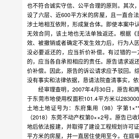
也不符合诚实守信、公平合理的原则。其次
设了六层、近600平方米的房屋，且一直合
涉土地相互依附，形成复合体。即使本案中
无效合同，该土地也无法单独返还。根据《
效、被撤销或者确定不发生效力后，行为人
没必要返还的，应当折价补偿。有过错的一
的，应当各自承担相应的责任。原告请求返
价补偿。因此，原告的诉讼请求应予驳回。
没有事实和法律依据，恳请法院查清事实，依
经审理查明，2007年4月30日，原告和
于东莞市地使用权面积101.4平方米以283
土地土地证号为：东府集用（98）字第1×
（2018）东莞不动产权第0××2号。原告已
地后依法报建，并取得了建设工程规划许可证
平方米的房屋，并一直居住使用至今。在庭