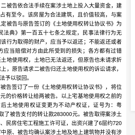
，二被告依合法手续在案涉土地上投入大量资金，建
法占有至今。该房屋为合法建筑，且价值较高，与案
认定被告与原告签订的《土地使用权转让协议书》为
民法典》第一百五十七条之规定，民事法律行为无
因该行为取得的财产，应当予以返还；不能返还或者
方应当赔偿对方由此所受到的损失；各方都有过错
还土地使用权，土地已无法返还，但原告也未请求折
综上，原告请求二被告归还土地使用权的诉讼请求，
法予以驳回。
两被告签订了一份《土地使用权转让协议书》，将位
000元的价格转让给两被告。以上宅基地使用权之前的
**后土地使用权证变更为不动产权证，证号为：粤
收取了被告支付的转让款283000元。被告取得案涉土
、民房住宅工程施工许可证，出资兴建了6层约720
审中原、被告均确认案涉土地及地上建筑物并没有涉