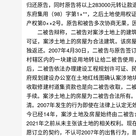
归还原告，同时原告将以上283000元转让
东府集用（98）字第1×**，之后土地使用权
产权第0××2号。原告和被告多次协商无果
二被告辩称，二被告对案涉土地上的建筑
可证，案涉土地上的房屋为合法建筑。该房
独返还。2007年4月30日，二被告与原告
村辖区内的一块建设用地转让给二被告使用，
后，二被告依法办理建设工程规划许可证、
府规划建设办公室在土地红线图确认案涉地
收取修建村道集资款也是向二被告收取，二
手续。案涉土地上的房屋为二被告合法所有。
清。2007年发生的行为即使在法律上认定
今已经14年，案涉土地及房屋始终由二被
2021年之前从未主张该土地的相关权利。
愿订立的契约，不认可2007年的出售行为