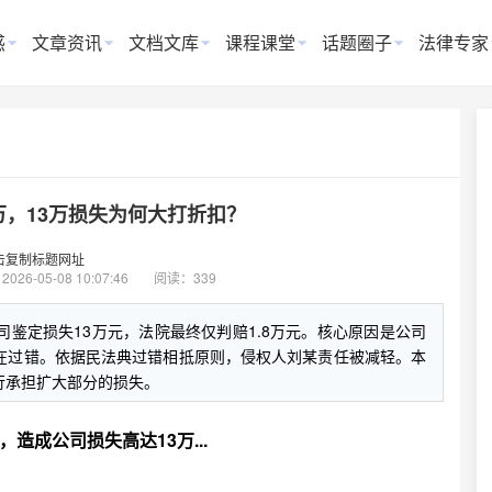
惑
文章资讯
文档文库
课程课堂
话题圈子
法律专家
万，13万损失为何大打折扣？
击复制标题网址
：
2026-05-08 10:07:46
阅读：339
司鉴定损失13万元，法院最终仅判赔1.8万元。核心原因是公司
在过错。依据民法典过错相抵原则，侵权人刘某责任被减轻。本
行承担扩大部分的损失。
造成公司损失高达13万...