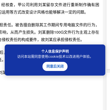
经核查，甲公司利用刘某留存文件进行重新制作确有困
习运用等方式改变设计风格也能够解决一定的问题。
责任。被告擅自删除其工作期间专用电脑文件的行为，
响，从而产生损失。刘某删除100G文件行为主观上存在
合侵权责任的构成要件，故刘某应承担侵权责任。
个人信息保护声明
后，原告对自身权益受损未及时采取应对方法，原告对同
访问本站需同意使用cookie技术以改进用户体验。
任。
同意后关闭
的工资水平等因素，酌定由刘某赔偿甲公司损失1.8万