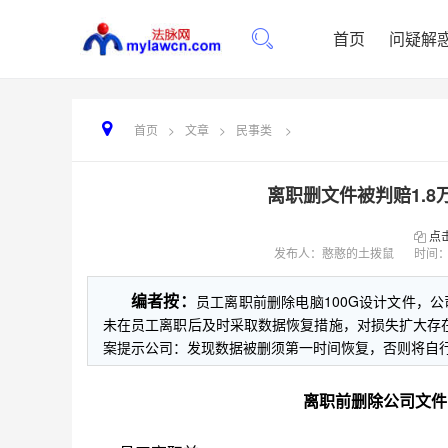
首页
问疑解
首页
>
文章
>
民事类
>
离职删文件被判赔1.8
点
发布人：憨憨的土拨鼠
时间
编者按：
员工离职前删除电脑100G设计文件，公
未在员工离职后及时采取数据恢复措施，对损失扩大存
案提示公司：发现数据被删须第一时间恢复，否则将自
离职前删除公司文件，