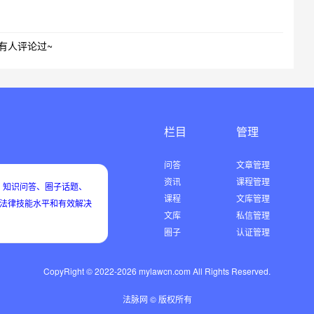
有人评论过~
栏目
管理
问答
文章管理
资讯
课程管理
知识问答、圈子话题、
课程
文库管理
用法律技能水平和有效解决
文库
私信管理
圈子
认证管理
CopyRight © 2022-2026 mylawcn.com All Rights Reserved.
法脉网 © 版权所有