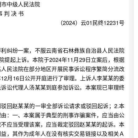
明市中级人民法院
事 判 决 书
（2024）云01民终12231号
利纠纷一案，不服云南省石林彝族自治县人民法院
本院提起上诉。本院于2024年11月29日立案后，根据
高人民法院在部分地区开展民事诉讼程序繁简分流改
年12月16日公开开庭进行了审理。上诉人李某某的委
托诉讼代理人汤某某到庭参加诉讼。本案现已审理终
驳回赵某某的一审全部诉讼请求或驳回起诉；2.本
理由：一、本案属于典型的刑事诈骗案件，应当由公
院不应当受理该案，应当裁定驳回赵某某的起诉。本
利益，其作为成年人在没有核实交易链接以及相关Ａ