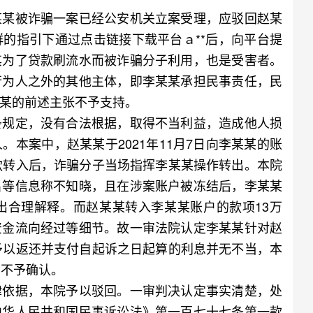
某被诈骗一案已经公安机关立案受理，应驳回赵某
的指引下通过点击链接下载平台ａ**后，向平台提
其为了贷款刷流水而被诈骗分子利用，也是受害者。
行为人之外的其他主体，即李某某承担民事责任，民
某的前述主张不予支持。
规定，没有合法根据，取得不当利益，造成他人损
本案中，赵某某于2021年11月7日向李某某的账
款转入后，诈骗分子当场指挥李某某操作转出。本院
名等信息称不知晓，且在涉案账户被冻结后，李某某
出合理解释。而赵某某转入李某某账户的款项13万
资金流向经过等细节。故一审法院认定李某某针对赵
予以返还并支付自起诉之日起算的利息并无不当，本
3不予确认。
依据，本院予以驳回。一审判决认定事实清楚，处
中华人民共和国民事诉讼法》第一百七十七条第一款