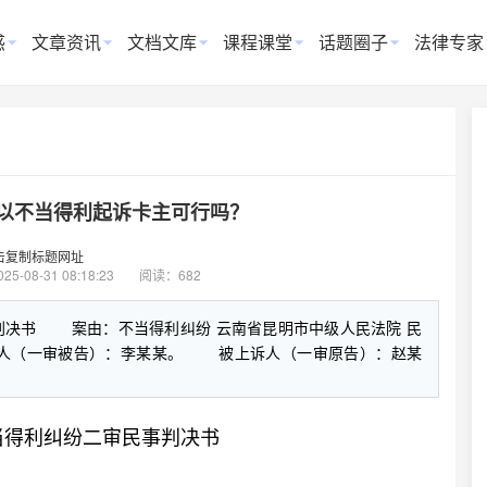
惑
文章资讯
文档文库
课程课堂
话题圈子
法律专家
以不当得利起诉卡主可行吗？
击复制标题网址
025-08-31 08:18:23
阅读：682
判决书 案由：不当得利纠纷 云南省昆明市中级人民法院 民
 上诉人（一审被告）：李某某。 被上诉人（一审原告）：赵某
当得利纠纷二审民事判决书