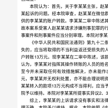
本院认为：首先，关于李某某主张，赵某
某起诉的问题。经本院审查，赵某某在微信群
供的李某某的账户转款。李某某二审中陈述
故本案系受害人赵某某请求涉嫌刑事犯罪的
事案件和刑事案件应当分别审理。本院对李某
《中华人民共和国民法通则》第九十二条
失的，应当将取得的不当利益返还受损失的人。
户转账13万元。现李某某在二审中陈述，该
认为，李某某对指挥其操作转账的人员的姓
至今并未采取任何有效措施解决，亦未能作
元，李某某并无权利处置，亦不能合理说明
某某转入的款项13万元构成不当得利，应当
院予以维持。本院对李某某所提事实异议2、
综上，李某某的上诉请求没有事实和法律
理正确，本院予以维持。据此，本院依照《