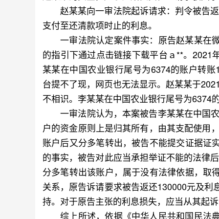
赵某某向一审法院起诉请求：判令被告返还原
支付至还清款项时止的利息。
一审法院认定案件事实：原告赵某某在微
的指引下通过点击链接下载平台ａ**。2021
某某在中国农业银行尾号为6374的账户转账
台提不了现，网页也无法显示。赵某某于202
不相识。李某某在中国农业银行尾号为6374的
一审法院认为，本案被告李某某在中国农业
户的资金原则上是归其所有，由其支配使用，对于
账户后又分多笔转出，被告不能提交证据证
的事实，被告对此应当承担举证不能的法律后果
分多笔转出该账户，属于没有法律依据，取
关系，原告诉请要求被告返还130000元及
持。对于原告主张的利息损失，应当从其起诉
综上所述，依据《中华人民共和国民法典