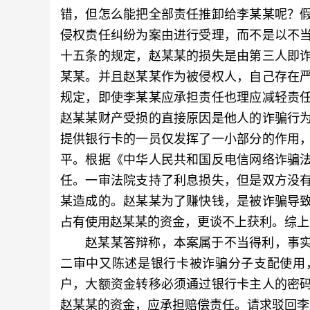
错，但怎么能把全部责任推卸给李某某呢？
侵权责任纠纷为案由进行受理，而不是以不
十五条的规定，赵某某的损失是由第三人即
某某。并且赵某某作为被侵权人，自己存在
规定，即使李某某应承担责任也理应减轻责
赵某某财产受损的直接原因是他人的诈骗行
提供银行卡的一员仅发挥了一小部分的作用
平。根据《中华人民共和国反电信网络诈骗
任。一审法院支持了利息损失，但是双方没
某造成的。赵某某为了赚快钱，是被诈骗导
占有使用赵某某的资金，更谈不上获利。综上
赵某某答辩称，本案属于不当得利，事实
二审中又陈述是银行卡被诈骗分子支配使用
户，大额资金转移必须通过银行卡主人的密
赵某某的资金，应承担赔偿责任。请求驳回李