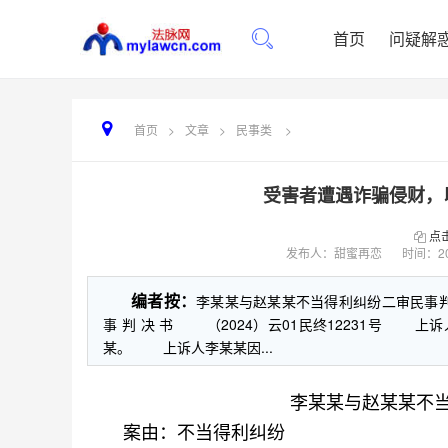
首页
问疑解
首页
>
文章
>
民事类
>
受害者遭遇诈骗侵财，
点
发布人：甜蜜再恋
时间：
2
编者按：
李某某与赵某某不当得利纠纷二审民事
事 判 决 书 （2024）云01民终12231号
某。 上诉人李某某因...
李某某与赵某某不
案由：不当得利纠纷