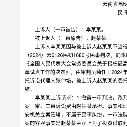
云南省昆
民 
上诉人（一审被告）：李某某。
被上诉人（一审原告）：赵某某。
上诉人李某某因与被上诉人赵某某不当得
（2024）云0126民初1680号民事判决，向
《全国人民代表大会常务委员会关于授权最
革试点工作的决定》，由审判员独任于2024
托诉讼代理人张仲培，被上诉人赵某某的委
结。
李某某上诉请求：1.撤销一审判决，改判
案一审、二审诉讼费由赵某某承担。事实和
安机关立案管辖，不属于民事纠纷，一审法
案的客观事实是赵某某主观上为了投资谋取