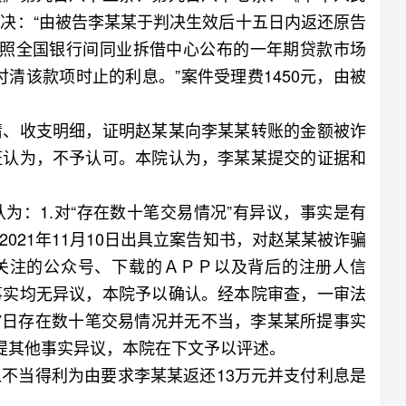
决：“由被告李某某于判决生效后十五日内返还原告
数，按照全国银行间同业拆借中心公布的一年期贷款市场
付清该款项时止的利息。”案件受理费1450元，由被
、收支明细，证明赵某某向李某某转账的金额被诈
证认为，不予认可。本院认为，李某某提交的证据和
：1.对“存在数十笔交易情况”有异议，事实是有
2021年11月10日出具立案告知书，对赵某某被诈骗
某关注的公众号、下载的ＡＰＰ以及背后的注册人信
事实均无异议，本院予以确认。经本院审查，一审法
月7日存在数十笔交易情况并无不当，李某某所提事实
提其他事实异议，本院在下文予以评述。
当得利为由要求李某某返还13万元并支付利息是