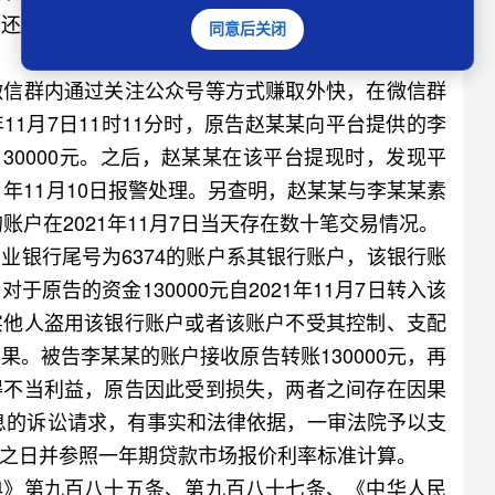
告财产损失130000元，并按贷款利率15%计算
同意后关闭
信群内通过关注公众号等方式赚取外快，在微信群
年11月7日11时11分时，原告赵某某向平台提供的李
130000元。之后，赵某某在该平台提现时，发现平
1年11月10日报警处理。另查明，赵某某与李某某素
账户在2021年11月7日当天存在数十笔交易情况。
银行尾号为6374的账户系其银行账户，该银行账
原告的资金130000元自2021年11月7日转入该
实他人盗用该银行账户或者该账户不受其控制、支配
。被告李某某的账户接收原告转账130000元，再
得不当利益，原告因此受到损失，两者之间存在因果
利息的诉讼请求，有事实和法律依据，一审法院予以支
之日并参照一年期贷款市场报价利率标准计算。
》第九百八十五条、第九百八十七条、《中华人民