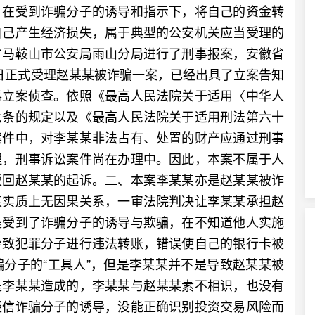
，在受到诈骗分子的诱导和指示下，将自己的资金转
自己产生经济损失，属于典型的公安机关应当受理的
省马鞍山市公安局雨山分局进行了刑事报案，安徽省
10日正式受理赵某某被诈骗一案，已经出具了立案告知
事立案侦查。依照《最高人民法院关于适用〈中华人
六条的规定以及《最高人民法院关于适用刑法第六十
案件中，对李某某非法占有、处置的财产应通过刑事
理，刑事诉讼案件尚在办理中。因此，本案不属于人
驳回赵某某的起诉。二、本案李某某亦是赵某某被诈
某实质上无因果关系，一审法院判决让李某某承担赵
是受到了诈骗分子的诱导与欺骗，在不知道他人实施
导致犯罪分子进行违法转账，错误使自己的银行卡被
分子的“工具人”，但是李某某并不是导致赵某某被
是李某某造成的，李某某与赵某某素不相识，也没有
轻信诈骗分子的诱导，没能正确识别投资交易风险而