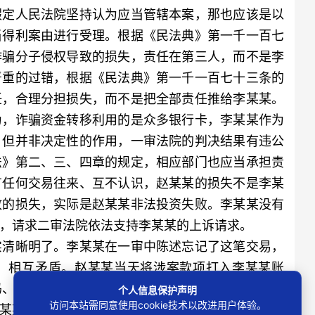
假定人民法院坚持认为应当管辖本案，那也应该是以
当得利案由进行受理。根据《民法典》第一千一百七
诈骗分子侵权导致的损失，责任在第三人，而不是李
严重的过错，根据《民法典》第一千一百七十三条的
任，合理分担损失，而不是把全部责任推给李某某。
为，诈骗资金转移利用的是众多银行卡，李某某作为
，但并非决定性的作用，一审法院的判决结果有违公
法》第二、三、四章的规定，相应部门也应当承担责
有任何交易往来、互不认识，赵某某的损失不是李某
致的损失，实际是赵某某非法投资失败。李某某没有
，请求二审法院依法支持李某某的上诉请求。
清晰明了。李某某在一审中陈述忘记了这笔交易，
，相互矛盾。赵某某当天将涉案款项打入李某某账
码、验证码等安全手续才可以实现。李某某无权处理
个人信息保护声明
访问本站需同意使用cookie技术以改进用户体验。
某某的上诉。