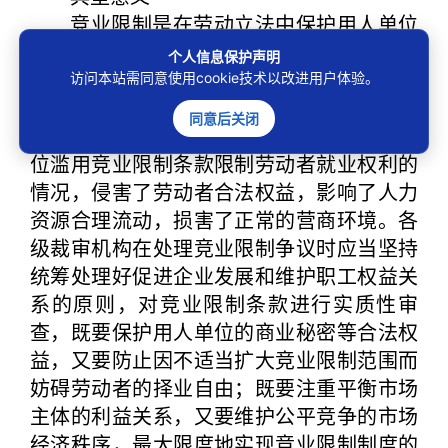
竞业限制是在劳动立法中保护用人单位
商业秘密的一项制度安排，本意是通过适度
个人信息保护声明
限制劳动者自由择业权以预防保护用人单位
访问本站需同意使用cookie技术以改进用户体验。
的商业秘密，进而维护市场主体的公平竞争
同意后关闭
环境。但当前一些行业、企业出现了用人单
位滥用竞业限制条款限制劳动者就业权利的
情况，侵害了劳动者合法权益，影响了人力
资源合理流动，损害了正常的营商环境。各
级裁审机构在处理竞业限制争议时应当坚持
统筹处理好促进企业发展和维护职工权益关
系的原则，对竞业限制条款进行实质性审
查，既要保护用人单位的商业秘密等合法权
益，又要防止因不适当扩大竞业限制范围而
妨碍劳动者的择业自由；既要注重平衡市场
主体的利益关系，又要维护公平竞争的市场
经济秩序，最大限度地实现竞业限制制度的