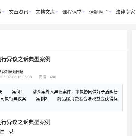
惑
文章资讯
文档文库
课程课堂
话题圈子
法律专家
执行异议之诉典型案例
击复制标题网址
025-07-23 16:36:38
阅读：480
目 录 案例1 涉众案外人异议案件，审执协同做好矛盾纠纷
公司执行异议案 案例2 商品房消费者合法权益应获得优
执行异议之诉典型案例
目 录