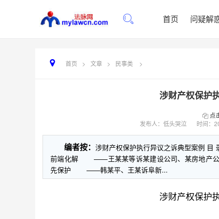
首页
问疑解
首页
>
文章
>
民事类
>
涉财产权保护
点
发布人：低头哭泣
时间：
2
编者按：
涉财产权保护执行异议之诉典型案例 
前端化解 ——王某某等诉某建设公司、某房地产
先保护 ——韩某平、王某诉阜新...
涉财产权保护