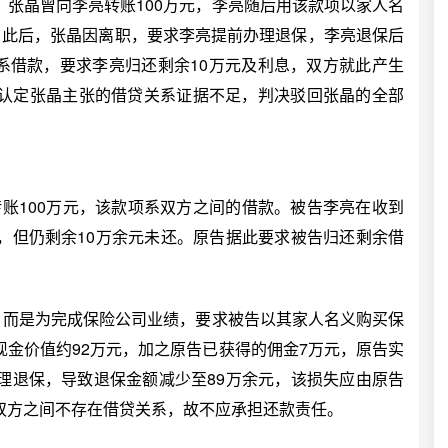
晶曾向李亮转账100万元，李亮随后用该款项以家人名
。此后，张晶因离职，要求李亮提前办理退保，李亮退保后
元系借款，要求李亮归还剩余10万元及利息，双方就此产生
认定张晶主张的借贷关系证据不足，判决驳回张晶的全部
账100万元，该款项系双方之间的借款。被告李亮在收到
，但仍剩余10万余元未还。原告据此要求被告归还剩余借
而是为完成保险公司业绩，要求被告以其家人名义购买保
金价值约92万元，加之原告已获得的佣金7万元，原告实
理退保，导致退保金额减少至89万余元，该损失应由原告
双方之间不存在借贷关系，故不应承担还款责任。