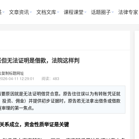
惑
文章资讯
文档文库
课程课堂
话题圈子
法律专家
账但无法证明是借款，法院这样判
击复制标题网址
2026-04-11 12:29:01
阅读：483
首要原因就是无法证明借贷合意。原告往往误以为有转账凭证就
、投资、佣金）并提供初步证据时，原告若无法拿出借条或借款
庭审理的第一焦点。
关系成立，资金性质举证是关键