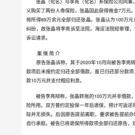
张晶（化名）与李亮（化名）系保险公司同事，张
义购买了两份人寿保险，张晶因此获得佣金7万元
将所得89万余元全部归还张晶。张晶认为100万
纠纷，故张晶将李亮诉至法院。海淀法院经审理，
诉讼请求。
案 情 简 介
原告张晶诉称，其于2020年10月向被告李亮转
款项后未按约定归还全部借款，虽已归还部分款项
款10万元并支付相应利息。
被告李亮辩称，张晶转账的100万元并非借款，
险所用。双方曾约定投保一年后退保，预计可返还现
际并无损失。后因原告提前离职，要求被告提前办
自行承担。被告已将退保所得款项全部归还原告，