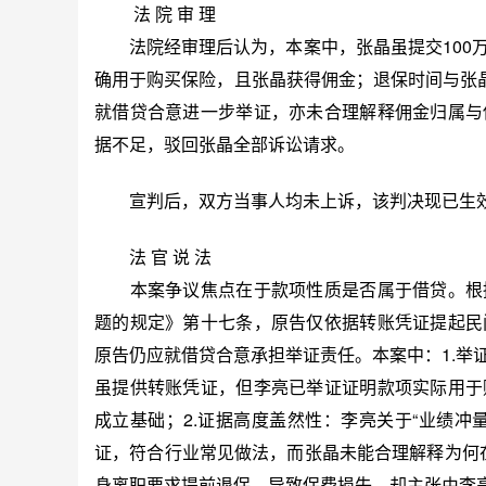
法 院 审 理
法院经审理后认为，本案中，张晶虽提交100万
确用于购买保险，且张晶获得佣金；退保时间与张晶
就借贷合意进一步举证，亦未合理解释佣金归属与
据不足，驳回张晶全部诉讼请求。
宣判后，双方当事人均未上诉，该判决现已生
法 官 说 法
本案争议焦点在于款项性质是否属于借贷。根据
题的规定》第十七条，原告仅依据转账凭证提起民
原告仍应就借贷合意承担举证责任。本案中：1.举
虽提供转账凭证，但李亮已举证证明款项实际用于
成立基础；2.证据高度盖然性：李亮关于“业绩冲
证，符合行业常见做法，而张晶未能合理解释为何在
身离职要求提前退保，导致保费损失，却主张由李