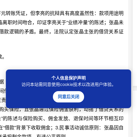
元转账凭证，但李亮的抗辩具有高度盖然性：款项用途明
离职时间吻合，印证李亮关于“业绩冲量”的陈述；张晶未
借款逻辑的矛盾。最终，法院认定张晶主张的借贷关系证
效。
个人信息保护声明
《最高人民法院关于审理民间借贷案件适用法律若干问
访问本站需同意使用cookie技术以改进用户体验。
间借贷诉讼时，若被告抗辩并举证证明款项系其他债务，
同意后关闭
证责任分配：张晶作为原告，需证明双方存在借贷合意。其
购买保险，且张晶通过保险佣金获利，动摇了借贷关系的
量”的陈述与保险购买、佣金发放、退保时间等环节相互印
“借款”背景下收取佣金；3.民事活动诚信原则：张晶因自
亮承担剩余款项，有违公平原则。