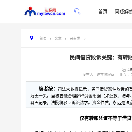
首页
问疑解
首页
>
文章
>
民事类
>
民间借贷败诉关键：有转
点
发布人：谁甘愿寂寞
时间：
编者按：
司法大数据显示，民间借贷案件败诉的
万无一失。当被告能合理解释资金用途（如还款、赠与
聊天记录，法院将驳回诉讼请求。资金性质，永远是法
仅有转账凭证不等于借贷