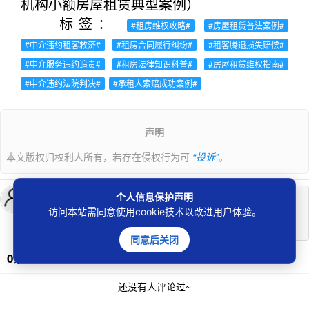
机构小额房屋租赁典型案例）
标签：
#租房维权攻略#
#房屋租赁普法案例#
#中介违约租客救济#
#租房合同履行纠纷#
#租客腾退损失赔偿#
#中介服务违约追责#
#租房法律知识科普#
#房屋租赁维权指南#
#中介违约法院判决#
#承租人索赔成功案例#
声明
本文版权归权利人所有，若存在侵权行为可
“投诉”
。
个人信息保护声明
登录
后发表评论
访问本站需同意使用cookie技术以改进用户体验。
同意后关闭
0条评论
还没有人评论过~