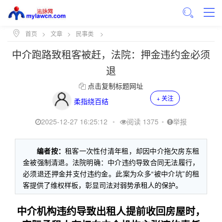
首页
>
文章
>
民事类
>
中介跑路致租客被赶，法院：押金违约金必须
退
点击复制标题网址
+ 关注
柔指绕百结
2025-12-27 16:25:12
•
阅读 1375
•
举报
编者按：
租客一次性付清年租，却因中介拖欠房东租
金被强制清退。法院明确：中介违约导致合同无法履行，
必须退还押金并支付违约金。此案为众多“被中介坑”的租
客提供了维权样板，彰显司法对弱势承租人的保护。
中介机构违约导致出租人提前收回房屋时，