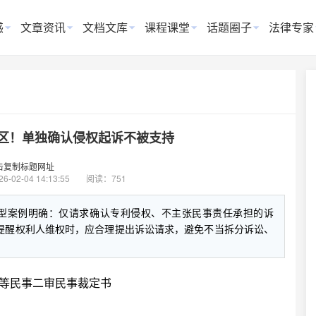
惑
文章资讯
文档文库
课程课堂
话题圈子
法律专家
区！单独确认侵权起诉不被支持
击复制标题网址
26-02-04 14:13:55
阅读：751
型案例明确：仅请求确认专利侵权、不主张民事责任承担的诉
提醒权利人维权时，应合理提出诉讼请求，避免不当拆分诉讼、
等民事二审民事裁定书