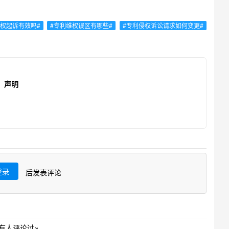
侵权起诉有效吗#
#专利维权误区有哪些#
#专利侵权诉讼请求如何变更#
声明
登录
后发表评论
有人评论过~