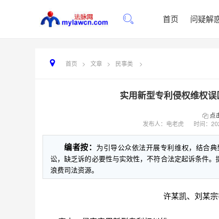
首页
问疑解
首页
>
文章
>
民事类
>
实用新型专利侵权维权误
点
发布人：电老虎
时间：
20
编者按：
为引导公众依法开展专利维权，结合典
讼，缺乏诉的必要性与实效性，不符合法定起诉条件。
浪费司法资源。
许某凯、刘某宗