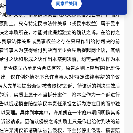
同意后关闭
一般是一旦判决确认即能够直接引起当事人之间权利义
的收养关系、请求确认某自然人失踪或者死亡等），而并
原则上，只有特定民事法律关系（或民事权益）属于民事
决之本质所在，才能对此提起独立的确认之诉。在给付之
认民事法律关系或民事权益之存在只是作出给付判决的前
着当事人为获得给付判决而至少会先后提起两个诉，其结
给付之诉和形成之诉作出本案判决前，均需要确认作为本
）是否成立乃至是否合法有效，原告原则上应当将所谓“侵
出，仅在例外情况下允许当事人对“特定法律事实”的争议
人先单独提出确认“被告侵权”之诉，待该诉的判决生效后
的诉，实质上属于不当拆分案件，将本应作为一个诉进行
告以提起损害赔偿等民事责任承担之诉为潜在目的而单独
予以受理。具体到本案中，许某凯在一审庭审期间明确其诉
的诉讼请求。因确认侵权之诉实质上只是作出给付判决的前
在许某凯仅诉请确认被告侵权，不主张停止侵害、损害赔