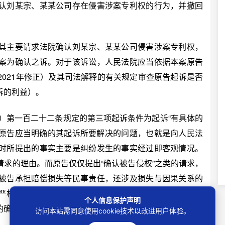
认刘某宗、某某公司存在侵害涉案专利权的行为，并撤回
主要请求法院确认刘某宗、某某公司侵害涉案专利权，
案为确认之诉。对于该诉讼，人民法院应当依据本案原告
021年修正）及其司法解释的有关规定审查原告起诉是否
诉的利益）。
）第一百二十二条规定的第三项起诉条件为起诉“有具体的
指原告应当明确的其起诉所要解决的问题，也就是向人民法
时所提出的事实主要是纠纷发生的事实经过即客观情况。
求的理由。而原告仅仅提出“确认被告侵权”之类的请求，
被告承担赔偿损失等民事责任，还涉及损失与因果关系的
严格审查起诉条件，以避免当事人随意提起不能直接产生
个人信息保护声明
的确认之诉，徒增诉累、浪费司法资源。
访问本站需同意使用cookie技术以改进用户体验。