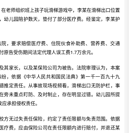
，在老师组织班上孩子玩滑梯游戏中，李某在滑梯出口位置
，幼儿园陪护数天，垫付了部分医疗费。经鉴定，李某护
院，要求赔偿医疗费、住院伙食补助费、营养费、交通
付原告受伤期间法定代理人误工费1.7万余元。
其家长，以及某保险公司为被告。法院审理认为，本案
纠纷，依据《中华人民共和国民法典》第一千一百九十九
错推定责任。从事故现场视频看，滑梯出口无防护栏，事
在旁未重点盯防、及时制止，存在明显过错。幼儿园所提
故应承担侵权责任。
方无过失责任保险，约定了责任限额与免责范围。依据
医疗费，应由保险公司在责任限额内进行赔付，并退还某