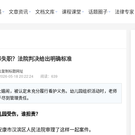
惑
文章资讯
文档文库
课程课堂
话题圈子
法律专家
算失职？法院判决给出明确标准
击复制标题网址
2026-05-18 20:22:24
阅读：639
止嬉闹，被认定未充分履行看护义务。幼儿园组织活动时，老师
于尽到管理责任。
儿园受伤，谁担责？
康市汉滨区人民法院审理了这样一起案件。