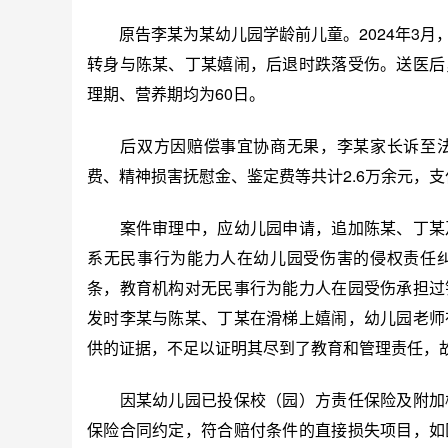
原告李某为某幼儿园学龄前儿童。2024年3月
转身与陈某、丁某嬉闹，后退时跌落受伤。送医后
理期、营养期均为60日。
后双方因赔偿事宜协商无果，李某家长诉至法
费、精神损害抚慰金、鉴定费等共计2.6万余元，支
案件审理中，应幼儿园申请，追加陈某、丁某及
系无民事行为能力人在幼儿园受伤害的侵权责任
条，教育机构对无民事行为能力人在园受伤承担过
发时李某与陈某、丁某在滑梯上嬉闹，幼儿园老师
供的证据，不足以证明其尽到了教育和管理责任，
因某幼儿园已投保校（园）方责任保险及附加校
保险合同约定，符合赔付条件的直接损失项目，如