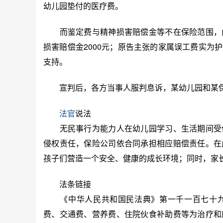
幼儿园垫付的医疗费。
而鉴定费与精神损害赔偿金等不在保险范围，由
损害赔偿金2000元；原告主张的家属误工费实为
支持。
宣判后，各方当事人服判息诉，某幼儿园和某保
法官
说法
无民事行为能力人在幼儿园学习、生活期间受伤
侵权责任，保险公司依合同承担相应赔偿责任。在
孩子们营造一个安全、健康的成长环境；同时，家
法条链接
《中华人民共和国民法典》第一千一百七十九
费、交通费、营养费、住院伙食补助费等为治疗和