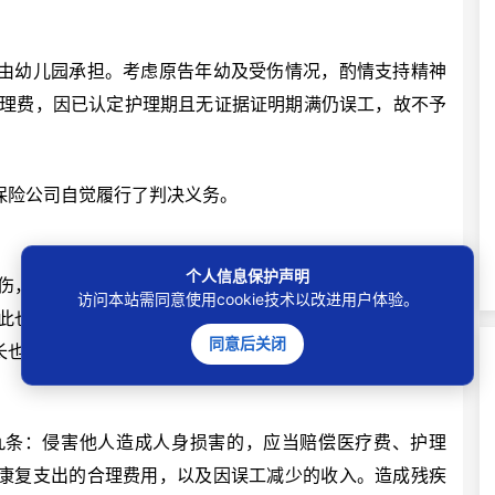
幼儿园承担。考虑原告年幼及受伤情况，酌情支持精神
护理费，因已认定护理期且无证据证明期满仍误工，故不予
险公司自觉履行了判决义务。
个人信息保护声明
，若幼儿园不能证明自己尽到教育、管理责任，需承担
访问本站需同意使用cookie技术以改进用户体验。
此也提醒各教育机构，务必重视安全管理与教育职责，为
同意后关闭
长也应多关注孩子在园情况，维护好孩子的合法权益。
条：侵害他人造成人身损害的，应当赔偿医疗费、护理
康复支出的合理费用，以及因误工减少的收入。造成残疾