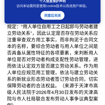
职时，利用相对优势地位，引导或者要求骑
个人信息保护声明
手签订承揽、合作等协议，试图排除劳动用
访问本站需同意使用cookie技术以改进用户体验。
工关系，进而免除用人单位应当承担的相关
同意后关闭
义务。《中华人民共和国劳动合同法》明确
规定：“用人单位自用工之日起即与劳动者建
立劳动关系”，因此认定是否存在劳动关系应
注重审查双方用工事实，而非拘泥于合同文
本的名称，要综合劳动者与用人单位之间是
否具备从属性特征的各项要素，来判断用人
单位是否对劳动者构成支配性劳动管理，进
而依法认定双方是否建立劳动关系。作为用
人单位应规范用工管理，依法与建立劳动关
系的新就业形态劳动者签订劳动合同，切实
保障劳动者的合法权益。（来源于天津市高
级人民法院于2026年4月30日发布的天津高
院与市人社局联合发布劳动人事争议典型案