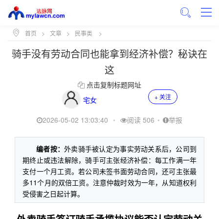
首页
>
文章
>
民事类
>
骑手没有劳动合同也能拿到经济补偿？秘诀在
这
点击复制标题网址
+ 关注
宅女
2026-05-02 13:03:40
•
阅读 506
•
举报
编者按：
外卖骑手被认定为事实劳动关系后，公司到
期终止或违法解除，骑手可主张经济补偿：每工作满一年
支付一个月工资。若公司未签书面劳动合同，还可主张最
多11个月的双倍工资。注意仲裁时效为一年，从知道权利
受侵害之日起计算。