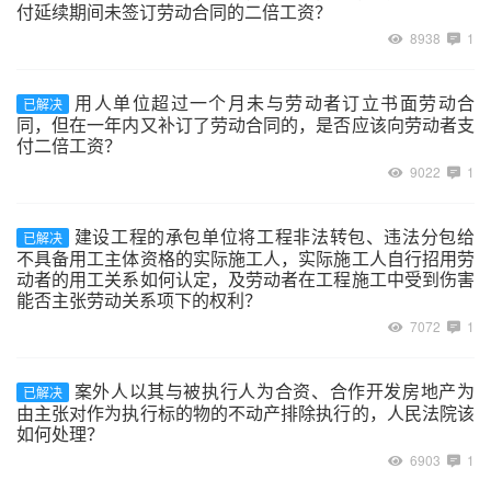
付延续期间未签订劳动合同的二倍工资？
8938
1
用人单位超过一个月未与劳动者订立书面劳动合
已解决
同，但在一年内又补订了劳动合同的，是否应该向劳动者支
付二倍工资？
9022
1
建设工程的承包单位将工程非法转包、违法分包给
已解决
不具备用工主体资格的实际施工人，实际施工人自行招用劳
动者的用工关系如何认定，及劳动者在工程施工中受到伤害
能否主张劳动关系项下的权利？
7072
1
案外人以其与被执行人为合资、合作开发房地产为
已解决
由主张对作为执行标的物的不动产排除执行的，人民法院该
如何处理？
6903
1