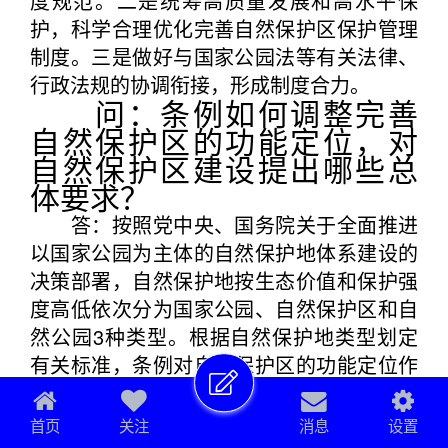
度规范。二是统筹高质量发展和高水平保
护，科学合理优化完善自然保护区保护管理
制度。三是做好与国家公园法等有关法律、
行政法规的协调衔接，形成制度合力。
问：条例如何调整完善
自然保护区的功能定位，对
自然保护区建设提出哪些总
体要求？
答：按照党中央、国务院关于全面推进
以国家公园为主体的自然保护地体系建设的
决策部署，自然保护地按生态价值和保护强
度高低依次分为国家公园、自然保护区和自
然公园3种类型。根据自然保护地类型划定
有关标准，条例对自然保护区的功能定位作
了调整完善，将自然保护区界定为以保护典
型的自然生态系统、珍稀濒危野生动植物物
首页
关注
消息
设置