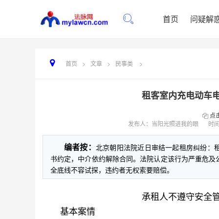
首页
问疑解
首页
>
文章
>
民事类
>
租客室内充电动车
点
发布人：当阳光照进我的眼
时
编者按：
北京朝阳法院近日审结一起租房纠纷：
书约定，中介依约解除合同。法院认定该行为严重危及
全底线不容试探，违约者无权索要赔偿。
承租人不遵守安全
基本案情