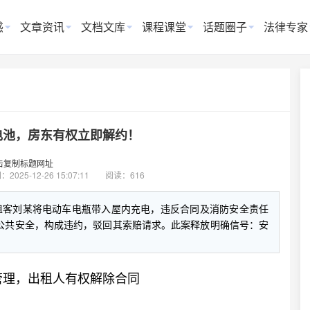
惑
文章资讯
文档文库
课程课堂
话题圈子
法律专家
电池，房东有权立即解约！
击复制标题网址
间：
2025-12-26 15:07:11
阅读：616
租客刘某将电动车电瓶带入屋内充电，违反合同及消防安全责任
公共安全，构成违约，驳回其索赔请求。此案释放明确信号：安
管理，出租人有权解除合同