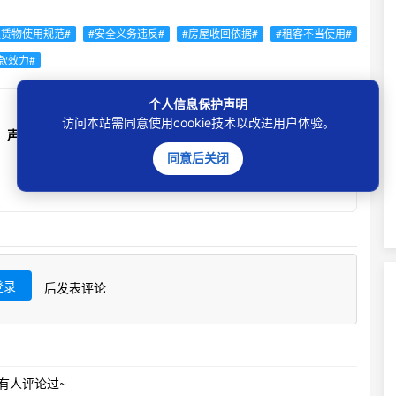
租赁物使用规范#
#安全义务违反#
#房屋收回依据#
#租客不当使用#
款效力#
个人信息保护声明
访问本站需同意使用cookie技术以改进用户体验。
声明
同意后关闭
登录
后发表评论
有人评论过~