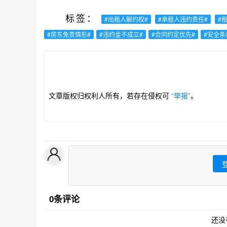
标签：
#出租人解约权#
#承租人违约责任#
#
#房东免责情形#
#违约金不成立#
#合同约定优先#
#安全条
文章版权归权利人所有，若存在侵权可
“举报”
。
0条评论
还没