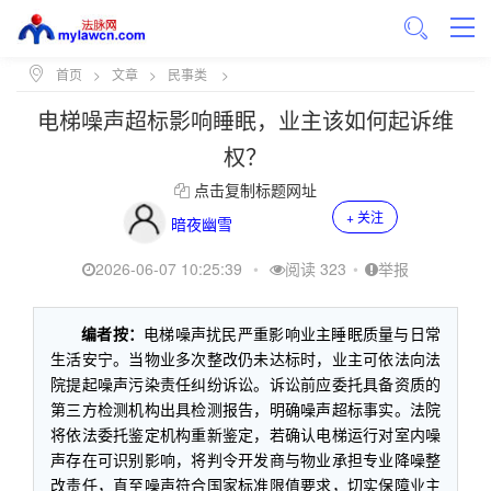
首页
>
文章
>
民事类
>
电梯噪声超标影响睡眠，业主该如何起诉维
权？
点击复制标题网址
+ 关注
暗夜幽雪
2026-06-07 10:25:39
•
阅读 323
•
举报
编者按：
电梯噪声扰民严重影响业主睡眠质量与日常
生活安宁。当物业多次整改仍未达标时，业主可依法向法
院提起噪声污染责任纠纷诉讼。诉讼前应委托具备资质的
第三方检测机构出具检测报告，明确噪声超标事实。法院
将依法委托鉴定机构重新鉴定，若确认电梯运行对室内噪
声存在可识别影响，将判令开发商与物业承担专业降噪整
改责任，直至噪声符合国家标准限值要求，切实保障业主