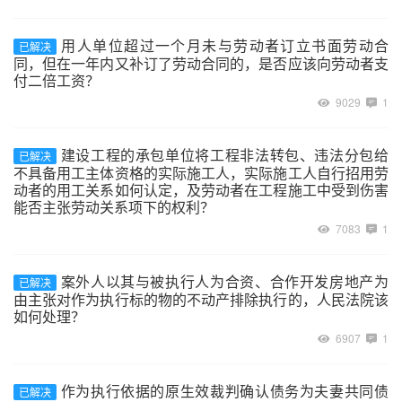
用人单位超过一个月未与劳动者订立书面劳动合
已解决
同，但在一年内又补订了劳动合同的，是否应该向劳动者支
付二倍工资？
9029
1
建设工程的承包单位将工程非法转包、违法分包给
已解决
不具备用工主体资格的实际施工人，实际施工人自行招用劳
动者的用工关系如何认定，及劳动者在工程施工中受到伤害
能否主张劳动关系项下的权利？
7083
1
案外人以其与被执行人为合资、合作开发房地产为
已解决
由主张对作为执行标的物的不动产排除执行的，人民法院该
如何处理？
6907
1
作为执行依据的原生效裁判确认债务为夫妻共同债
已解决