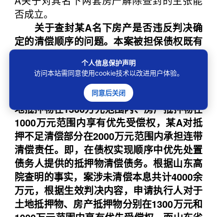
A关于对其名下两套房产解除查封的主张能
否成立。
关于查封某A名下房产是否违反判决确
定的清偿顺序的问题。本案被担保债权既有
主债务人泰华公司提供抵押担保，又有某A
个人信息保护声明
作为保证人提供连带保证。执行依据
访问本站需同意使用cookie技术以改进用户体验。
（2007）济民四初字第76号民事判决对此明
确：中信银行济南分行对泰华公司提供的土
同意后关闭
地抵押物在1300万元范围内、房产抵押物在
1000万元范围内享有优先受偿权，某A对抵
押不足清偿部分在2000万元范围内承担连带
清偿责任。即，在债权实现顺序中优先处置
债务人提供的抵押物清偿债务。根据山东高
院查明的事实，案涉未清偿本息共计4000余
万元，根据生效判决内容，申请执行人对于
土地抵押物、房产抵押物分别在1300万元和