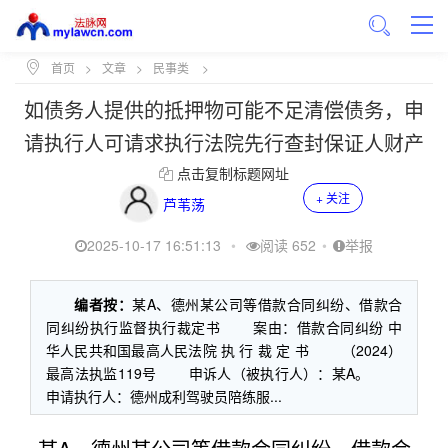
首页
>
文章
>
民事类
>
如债务人提供的抵押物可能不足清偿债务，申
请执行人可请求执行法院先行查封保证人财产
点击复制标题网址
+ 关注
芦苇荡
2025-10-17 16:51:13
•
阅读 652
•
举报
编者按：
某A、德州某公司等借款合同纠纷、借款合
同纠纷执行监督执行裁定书 案由：借款合同纠纷 中
华人民共和国最高人民法院 执 行 裁 定 书 （2024）
最高法执监119号 申诉人（被执行人）：某A。
申请执行人：德州成利驾驶员陪练服...