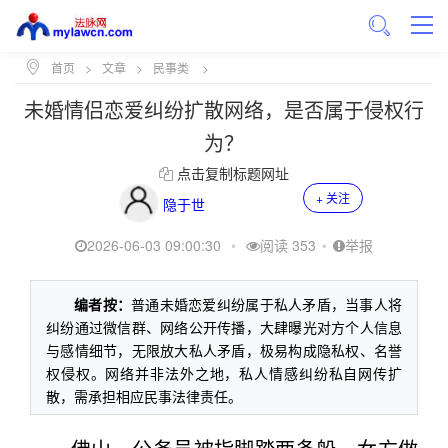
首页
>
文章
>
民事类
>
未婚情侣恋爱纠纷扩散网络，是否属于侵权行
为？
点击复制标题网址
+ 关注
隐于世
2026-06-03 09:00:30
•
阅读 353
•
举报
编者按：
普通未婚恋爱纠纷属于私人矛盾，当事人将
纠纷通过微信群、网络公开传播，大肆曝光对方个人信息
与感情细节，无限放大私人矛盾，极易构成隐私权、名誉
权侵权。网络并非法外之地，私人情感纠纷私自网传扩
散，需承担相应民事法律责任。