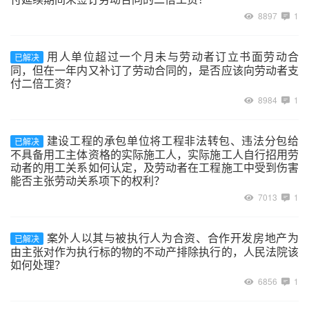
8897
1
用人单位超过一个月未与劳动者订立书面劳动合
已解决
同，但在一年内又补订了劳动合同的，是否应该向劳动者支
付二倍工资？
8984
1
建设工程的承包单位将工程非法转包、违法分包给
已解决
不具备用工主体资格的实际施工人，实际施工人自行招用劳
动者的用工关系如何认定，及劳动者在工程施工中受到伤害
能否主张劳动关系项下的权利？
7013
1
案外人以其与被执行人为合资、合作开发房地产为
已解决
由主张对作为执行标的物的不动产排除执行的，人民法院该
如何处理？
6856
1