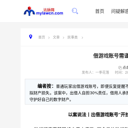
首页
问疑解
首页
>
文章
>
民事类
>
借游戏账号需
点
发布人：一季花落
时间：
2
编者按：
普通玩家出借游戏账号，即便反复提醒
拟财产损失。该案中，出借人自担30%责任，借用人承
守护好自己的数字财产。
以案说法丨出借游戏账号“开