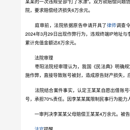
某某的一次违规全部“打了水漂”。双方就赔偿问题
院，要求赔偿经济损失6万余元。
庭审前，法院依据原告申请开具了
律师
调查
2024年3月29日出现作弊行为，违规终端IP地址与
累计充值金额达6万余元。
法院审理
枣阳法院经审理认为，我国《民法典》明确规定
施作弊，直接导致账号被封，造成原告财产损失，
法院结合案件事实，认定王某某自愿出借账号存
号，承担70%责任。因李某某属限制民事行为能力
一审判决李某某父母赔偿王某某4万余元。被告
法官
提醒