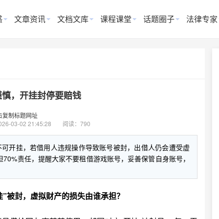
惑
文章资讯
文档文库
课程课堂
话题圈子
法律专家
谨慎，开挂封停要赔钱
击复制标题网址
026-03-02 21:45:28
阅读：790
不可开挂，若借用人违规操作导致账号被封，出借人仍会遭受虚
担70%责任，提醒大家不要租借游戏账号，妥善保管自身账号，
挂”被封，虚拟财产的损失由谁承担？