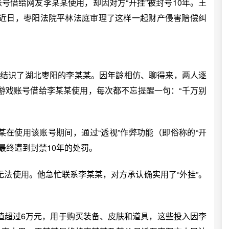
借给网友李某某使用，却因对方“开挂”被封号10年。王
近日，枣阳法院平林法庭审理了这样一起财产侵害赔偿纠
中结识了湖北枣阳的李某某。因年龄相仿、聊得来，两人逐
游戏账号借给李某某使用，每次都不忘提醒一句：“千万别
在使用该账号期间，通过“透视”作弊功能（即俗称的“开
最终遭到封禁10年的处罚。
使用。他急忙联系李某某，对方承认确实用了“外挂”。
超过6万元，用于购买装备、皮肤和道具，这些投入因李