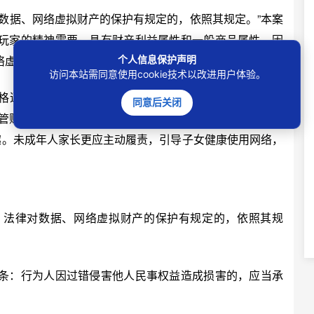
据、网络虚拟财产的保护有规定的，依照其规定。”本案
玩家的精神需要，具有财产利益属性和一般商品属性，因
络虚拟财产的，应承担相应赔偿责任。
个人信息保护声明
访问本站需同意使用cookie技术以改进用户体验。
格遵守游戏规则，不租借、不出售、不共享账号，避免引
同意后关闭
管账号信息，留存好充值记录、实名认证等关键证据，守
趣。未成年人家长更应主动履责，引导子女健康使用网络，
法律对数据、网络虚拟财产的保护有规定的，依照其规
：行为人因过错侵害他人民事权益造成损害的，应当承