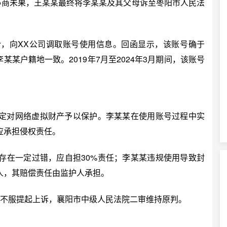
协商未果，王某某最终将李某某及其父母诉至枣阳市人民法
令，向XX公司调取账号使用信息。回函显示，该账号确于
李某某户籍地一致。2019年7月至2024年3月期间，该账号
对网络虚拟财产予以保护。李某某在使用账号过程中实
应承担侵权责任。
在一定过错，应自担30%责任；李某某违规使用导致封
人，其赔偿责任由监护人承担。
不服提起上诉，襄阳市中级人民法院二审维持原判。