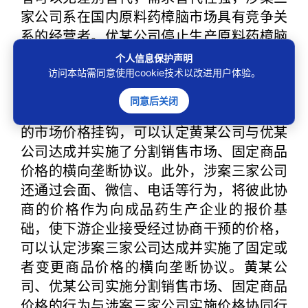
家公司系在国内原料药樟脑市场具有竞争关
系的经营者。优某公司停止生产原料药樟脑
后，委托黄某公司为其生产工业级合成樟
个人信息保护声明
脑，并约定优某公司协助黄某公司开拓原料
访问本站需同意使用cookie技术以改进用户体验。
药樟脑市场，扩大市场占有率，双方还将工
同意后关闭
业级合成樟脑的委托加工条件与原料药樟脑
的市场价格挂钩，可以认定黄某公司与优某
公司达成并实施了分割销售市场、固定商品
价格的横向垄断协议。此外，涉案三家公司
还通过会面、微信、电话等行为，将彼此协
商的价格作为向成品药生产企业的报价基
础，使下游企业接受经过协商干预的价格，
可以认定涉案三家公司达成并实施了固定或
者变更商品价格的横向垄断协议。黄某公
司、优某公司实施分割销售市场、固定商品
价格的行为与涉案三家公司实施价格协同行