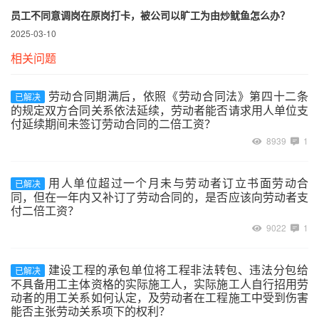
员工不同意调岗在原岗打卡，被公司以旷工为由炒鱿鱼怎么办？
2025-03-10
相关问题
劳动合同期满后，依照《劳动合同法》第四十二条
已解决
的规定双方合同关系依法延续，劳动者能否请求用人单位支
付延续期间未签订劳动合同的二倍工资？
8939
1
用人单位超过一个月未与劳动者订立书面劳动合
已解决
同，但在一年内又补订了劳动合同的，是否应该向劳动者支
付二倍工资？
9022
1
建设工程的承包单位将工程非法转包、违法分包给
已解决
不具备用工主体资格的实际施工人，实际施工人自行招用劳
动者的用工关系如何认定，及劳动者在工程施工中受到伤害
能否主张劳动关系项下的权利？