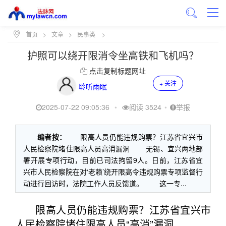
首页
>
文章
>
民事类
>
护照可以绕开限消令坐高铁和飞机吗？
点击复制标题网址
+ 关注
聆听雨眠
2025-07-22 09:05:36
•
阅读 3524
•
举报
编者按：
限高人员仍能违规购票？江苏省宜兴市
人民检察院堵住限高人员高消漏洞 无锡、宜兴两地部
署开展专项行动，目前已司法拘留9人。日前，江苏省宜
兴市人民检察院在对‘老赖’绕开限高令违规购票专项监督行
动进行回访时，法院工作人员反馈道。 这一专...
限高人员仍能违规购票？江苏省宜兴市
人民检察院堵住限高人员“高消”漏洞