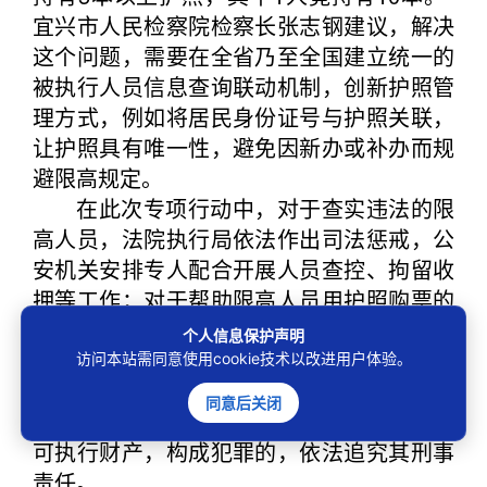
宜兴市人民检察院检察长张志钢建议，解决
这个问题，需要在全省乃至全国建立统一的
被执行人员信息查询联动机制，创新护照管
理方式，例如将居民身份证号与护照关联，
让护照具有唯一性，避免因新办或补办而规
避限高规定。
在此次专项行动中，对于查实违法的限
高人员，法院执行局依法作出司法惩戒，公
安机关安排专人配合开展人员查控、拘留收
押等工作；对于帮助限高人员用护照购票的
票务代理人，依法立案追责。对于高频次购
个人信息保护声明
买高铁票、飞机票出行的限高人员，组建公
访问本站需同意使用cookie技术以改进用户体验。
检法专班，调查其购买车票、异地住宿的资
同意后关闭
金来源，查明账户资金流水，查找其隐匿的
可执行财产，构成犯罪的，依法追究其刑事
责任。