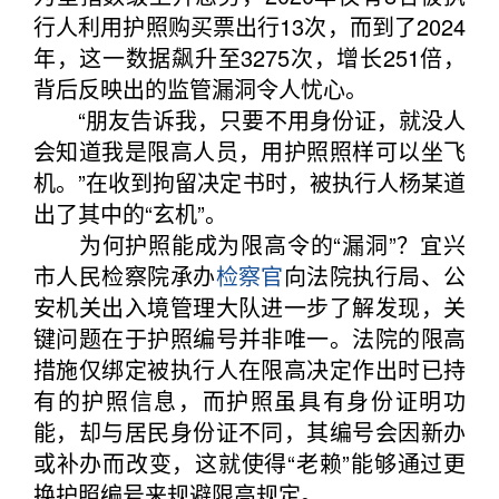
行人利用护照购买票出行13次，而到了2024
年，这一数据飙升至3275次，增长251倍，
背后反映出的监管漏洞令人忧心。
“朋友告诉我，只要不用身份证，就没人
会知道我是限高人员，用护照照样可以坐飞
机。”在收到拘留决定书时，被执行人杨某道
出了其中的“玄机”。
为何护照能成为限高令的“漏洞”？宜兴
市人民检察院承办
检察官
向法院执行局、公
安机关出入境管理大队进一步了解发现，关
键问题在于护照编号并非唯一。法院的限高
措施仅绑定被执行人在限高决定作出时已持
有的护照信息，而护照虽具有身份证明功
能，却与居民身份证不同，其编号会因新办
或补办而改变，这就使得“老赖”能够通过更
换护照编号来规避限高规定。