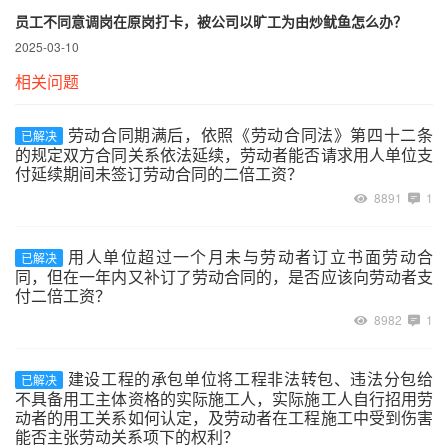
员工不同意调岗在原岗打卡，被公司以旷工为由炒鱿鱼怎么办？
2025-03-10
相关问题
劳动合同期满后，依照《劳动合同法》第四十二条
已解决
的规定双方合同关系依法延续，劳动者能否请求用人单位支
付延续期间未签订劳动合同的二倍工资？
8891
1
用人单位超过一个月未与劳动者订立书面劳动合
已解决
同，但在一年内又补订了劳动合同的，是否应该向劳动者支
付二倍工资？
8982
1
建设工程的承包单位将工程非法转包、违法分包给
已解决
不具备用工主体资格的实际施工人，实际施工人自行招用劳
动者的用工关系如何认定，及劳动者在工程施工中受到伤害
能否主张劳动关系项下的权利？