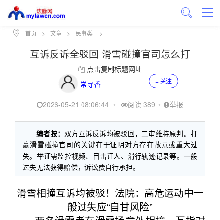
首页
>
文章
>
民事类
>
互诉反诉全驳回 滑雪碰撞官司怎么打
点击复制标题网址
+ 关注
常寻香
2026-05-21 08:06:44
•
阅读 389
•
举报
编者按：
双方互诉反诉均被驳回，二审维持原判。打
赢滑雪碰撞官司的关键在于证明对方存在故意或重大过
失。举证需监控视频、目击证人、滑行轨迹记录等。一般
过失无法获得赔偿，诉讼费自行承担。
滑雪相撞互诉均被驳！法院：高危运动中一
般过失应“自甘风险”