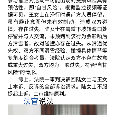
参与者应对活动中可能出现的受损风险具有
预估性，即“自甘风险”。根据监控视频等证
据可见，王女士在滑行时遇前方人员停留，
虽有避让意图但未有效制动，造成双方碰
撞，存在过失。陆女士在雪道下坡转弯口处
停留并与人交流，未预判到该行为会影响后
方滑雪者，故对碰撞亦存在过失。从滑道优
先权、双方不同滑雪经验、碰撞具体情节等
多角度综合考量，法院认定双方不存在故意
或重大过失，双方均为一般过失，符合“自甘
风险”的情形。
综上，法院一审判决驳回陆女士与王女
士本诉、反诉的全部诉讼请求。陆女士不服
提起上诉，二审维持原判。
法官
说法