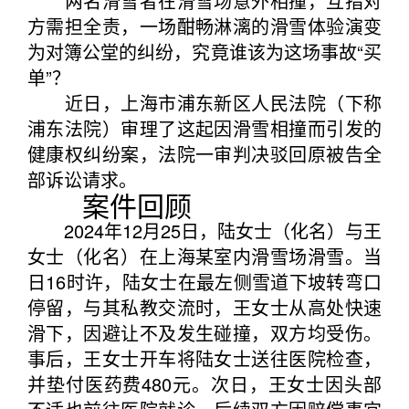
两名滑雪者在滑雪场意外相撞，互指对
方需担全责，一场酣畅淋漓的滑雪体验演变
为对簿公堂的纠纷，究竟谁该为这场事故“买
单”？
近日，上海市浦东新区人民法院（下称
浦东法院）审理了这起因滑雪相撞而引发的
健康权纠纷案，法院一审判决驳回原被告全
部诉讼请求。
案件回顾
2024年12月25日，陆女士（化名）与王
女士（化名）在上海某室内滑雪场滑雪。当
日16时许，陆女士在最左侧雪道下坡转弯口
停留，与其私教交流时，王女士从高处快速
滑下，因避让不及发生碰撞，双方均受伤。
事后，王女士开车将陆女士送往医院检查，
并垫付医药费480元。次日，王女士因头部