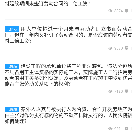
付延续期间未签订劳动合同的二倍工资？
8974
1
用人单位超过一个月未与劳动者订立书面劳动合
已解决
同，但在一年内又补订了劳动合同的，是否应该向劳动者支
付二倍工资？
9070
1
建设工程的承包单位将工程非法转包、违法分包给
已解决
不具备用工主体资格的实际施工人，实际施工人自行招用劳
动者的用工关系如何认定，及劳动者在工程施工中受到伤害
能否主张劳动关系项下的权利？
7123
1
案外人以其与被执行人为合资、合作开发房地产为
已解决
由主张对作为执行标的物的不动产排除执行的，人民法院该
如何处理？
6951
1