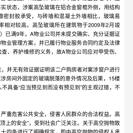
事实状态，涉案高坠玻璃在铝合金窗框外侧，用结构
靠密封胶承受，与砖墙和混凝土外墙相比，玻璃易
相对较高。高坠玻璃所在建筑物于2009年2月竣
1日）已满9年，A物业公司并未提交确实、充分证据证
的物业管理方案，并已履行物业服务合同约定及法律
检查、养护维修的义务，故A物业公司应对甲受伤、
住，并无有效证据证明该二户购房者对案涉窗户进行
涉房间外固定的玻璃脱落的意外情况及后果，15楼
人不具备“应当预见到而没有预见到”的主观过错，不
严重危害公共安全，侵害人民群众的合法权益。高
头顶上的安全”，受到社会广泛关注。关于高空抛物致
五十四条进行了明确规定，即由高空抛物的侵权人承