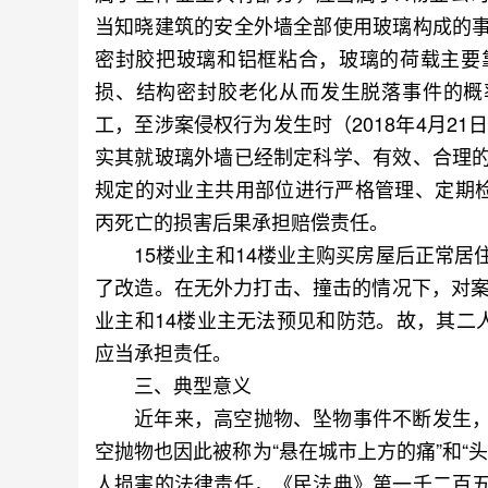
当知晓建筑的安全外墙全部使用玻璃构成的
密封胶把玻璃和铝框粘合，玻璃的荷载主要
损、结构密封胶老化从而发生脱落事件的概率
工，至涉案侵权行为发生时（2018年4月2
实其就玻璃外墙已经制定科学、有效、合理
规定的对业主共用部位进行严格管理、定期
丙死亡的损害后果承担赔偿责任。
15楼业主和14楼业主购买房屋后正常居
了改造。在无外力打击、撞击的情况下，对案
业主和14楼业主无法预见和防范。故，其二
应当承担责任。
三、典型意义
近年来，高空抛物、坠物事件不断发生，
空抛物也因此被称为“悬在城市上方的痛”和“
人损害的法律责任，《民法典》第一千二百