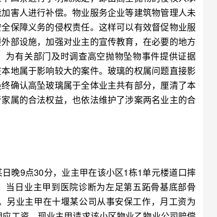
能加害人进行补偿。物业服务企业等建筑物管理人未
安全保障义务的侵权责任。这样可以有效督促物业服
楼外部设施，加强对业主的宣传教育，在必要的地方
，为有关部门及时调查高空抛物坠物事件提供证据
在本地属于影响较大的案件。玻璃的权属问题直接影
最终确认高坠玻璃属于全体业主共有部分，厘清了本
者家属的合法权益，也依法维护了涉案两名业主的合
。
晚9点30分，业主甲在该小区1栋1单元楼道口摔
。当日业主甲到医院诊断为左足第五跖骨基底部骨
元。另业主甲在十堰某公司从事安保工作，月工资为
付相应工资。现业主甲请求该小区物业乙物业公司赔偿