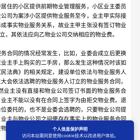
甲居住的小区提供前期物业管理服务，小区业主委员
业公司为案涉小区提供物业服务至今，业主甲实际接
形成事实物业服务关系，故业主甲主张没有签订物业
立，其依法应向乙物业公司交纳相应的物业费。
务合同的情况经常发生，比如，业委会成立后更换
原业主手上购买的二手房，那么发生这种情况时该如
《民法典》的相关规定，建设单位依法与物业服务人
主大会依法选聘的物业服务人订立的物业服务合同，
然业主没有直接和物业公司签订书面的物业服务合
，业主不能以没有在合同上签字为由拒交物业费。退
单位委托的，也不是业委会选聘的，只要物业公司提
，业主与物业公司之间便存在事实上的物业服务合同
交物业费。因此，书面的物业服务合同并不是交纳物
个人信息保护声明
访问本站需同意使用cookie技术以改进用户体验。