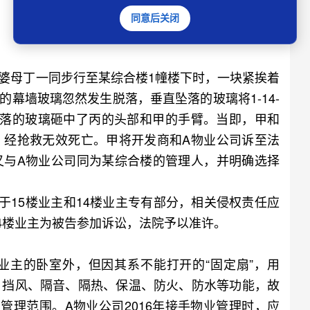
同意后关闭
及婆母丁一同步行至某综合楼1幢楼下时，一块紧挨着
侧的幕墙玻璃忽然发生脱落，垂直坠落的玻璃将1-14-
坠落的玻璃砸中了丙的头部和甲的手臂。当即，甲和
，经抢救无效死亡。甲将开发商和A物业公司诉至法
又与A物业公司同为某综合楼的管理人，并明确选择
15楼业主和14楼业主专有部分，相关侵权责任应
14楼业主为被告参加诉讼，法院予以准许。
主的卧室外，但因其系不能打开的“固定扇”，用
、挡风、隔音、隔热、保温、防火、防水等功能，故
管理范围。A物业公司2016年接手物业管理时，应