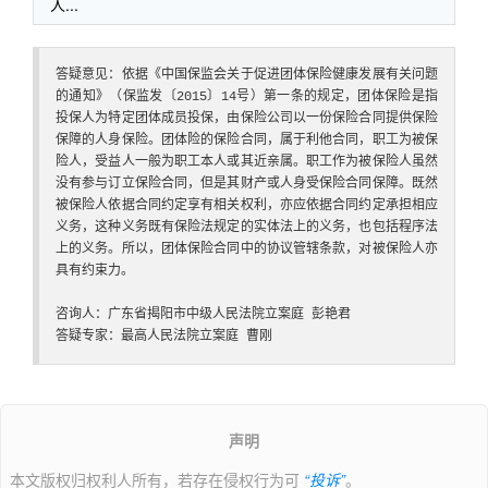
人...
答疑意见：依据《中国保监会关于促进团体保险健康发展有关问题
的通知》（保监发〔2015〕14号）第一条的规定，团体保险是指
投保人为特定团体成员投保，由保险公司以一份保险合同提供保险
保障的人身保险。团体险的保险合同，属于利他合同，职工为被保
险人，受益人一般为职工本人或其近亲属。职工作为被保险人虽然
没有参与订立保险合同，但是其财产或人身受保险合同保障。既然
被保险人依据合同约定享有相关权利，亦应依据合同约定承担相应
义务，这种义务既有保险法规定的实体法上的义务，也包括程序法
上的义务。所以，团体保险合同中的协议管辖条款，对被保险人亦
具有约束力。

咨询人：广东省揭阳市中级人民法院立案庭 彭艳君

答疑专家：最高人民法院立案庭 曹刚
声明
本文版权归权利人所有，若存在侵权行为可
“投诉”
。