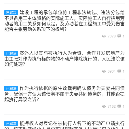
建设工程的承包单位将工程非法转包、违法分包给
已解决
不具备用工主体资格的实际施工人，实际施工人自行招用劳
动者的用工关系如何认定，及劳动者在工程施工中受到伤害
能否主张劳动关系项下的权利？
7078
1
案外人以其与被执行人为合资、合作开发房地产为
已解决
由主张对作为执行标的物的不动产排除执行的，人民法院该
如何处理？
6904
1
作为执行依据的原生效裁判确认债务为夫妻共同债
已解决
务，配偶一方认为该债务不属于夫妻共同债务的，其能否提
起执行异议之诉？
7162
1
抵押权人对登记在被执行人名下的不动产申请执行
已解决
的，该不动产受让人是否可以提起案外人执行异议之诉？人