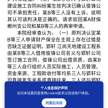
建设施工合同纠纷案生效判决已确认俊锋公
司不承担责任，某B等三人没有上诉，说明
其认可该判决是正确的。请求驳回某A财保
郴州支公司和某B等三人的再审申请。
本院经审查认为，（一）原判决认定某
B等三人申请财产保全在主观上存在过错是
否缺乏证据证明。郢轩·江尚天地建设工程系
由某B等三人借用俊锋公司名义与郢轩公司
签订施工合同，俊锋公司出借资质，由某B
等三人自行组织人员实际施工，人员管理、
资金来源、工程款收付等均系三人与郢轩公
司直接发生关系或直接往来，三人还与郢轩
公司签订了建设工程施工合同补充协议，故
个人信息保护声明
某B等三人与俊锋公司之间为挂靠关系。在
访问本站需同意使用cookie技术以改进用户体验。
法律没有规定被挂靠人应承担工程款支付责
同意后关闭
任，或对发包人支付工程款承担连带责任，