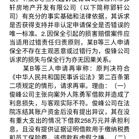
轩房地产开发有限公司（以下简称郢轩公
司）有充分的事实基础和法律依据，其诉求
是否获得支持并非认定申请保全是否错误的
唯一标准。2.因保全引起的损害赔偿案件应
当适用过错责任归责原则，某B等三人申请
保全不存在主观恶意或过错行为，俊锋公司
诉求的损失与保全行为亦无因果关系。
某B等三人申请再审称：原判决符合
《中华人民共和国民事诉讼法》第二百条第
二项规定的情形，请求再审。理由：（一）
俊峰公司主张向案外人陈勇军借款并造成了
利息损失，与客观实际不符。俊峰公司在法
院冻结其账户资金后没有提出异议，其在没
有重大支出的情况下借款258万元并承担利
息，且没有提供证据证明借款用于缴纳税费
和员工保险费，该借款有虚假之嫌。（二）