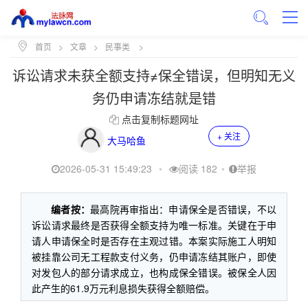
首页
>
文章
>
民事类
>
诉讼请求未获全额支持≠保全错误，但明知无义
务仍申请冻结就是错
点击复制标题网址
+ 关注
大马哈鱼
2026-05-31 15:49:23
•
阅读 182
•
举报
编者按：
最高院再审指出：申请保全是否错误，不以
诉讼请求最终是否获得全额支持为唯一标准。关键在于申
请人申请保全时是否存在主观过错。本案实际施工人明知
被挂靠公司无工程款支付义务，仍申请冻结其账户，即使
对发包人的部分请求成立，也构成保全错误。被保全人因
此产生的61.9万元利息损失获得全额赔偿。