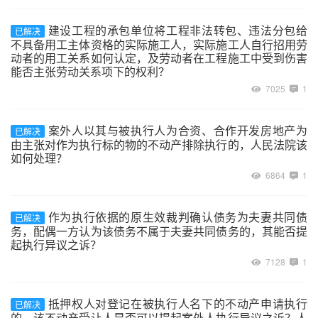
建设工程的承包单位将工程非法转包、违法分包给
已解决
不具备用工主体资格的实际施工人，实际施工人自行招用劳
动者的用工关系如何认定，及劳动者在工程施工中受到伤害
能否主张劳动关系项下的权利？
7025
1
案外人以其与被执行人为合资、合作开发房地产为
已解决
由主张对作为执行标的物的不动产排除执行的，人民法院该
如何处理？
6864
1
作为执行依据的原生效裁判确认债务为夫妻共同债
已解决
务，配偶一方认为该债务不属于夫妻共同债务的，其能否提
起执行异议之诉？
7128
1
抵押权人对登记在被执行人名下的不动产申请执行
已解决
的，该不动产受让人是否可以提起案外人执行异议之诉？人