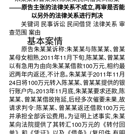
——原告主张的法律关系不成立,再审是否能
以另外的法律关系进行判决
关键词 民事诉讼 民间借贷 法律关系 审
查范围 案由
基本案情
原告朱某某诉称:朱某某与陈某某､曾某
某母女相熟,2011年11月下旬,陈某某､曾某某
以有急用为由向朱某某借款100万元,相约最
迟两年内返还,不计息｡朱某某于2011年11月
24日将100万元转入陈某某､曾某某提供的银
行账户内｡2013年11月底,朱某某要求还款,陈
某某､曾某某借故拖延,后经多次催要未果,故
请求判令:陈某某､曾某某返还借款100万元
并承担全部诉讼费用｡为证明上述事实,朱某
某向法院提供了其转汇100万元的《转付回
单》和《凭证》以及《借条》(复印件,有明