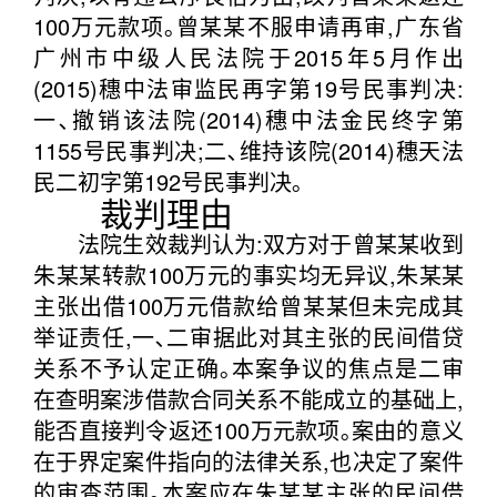
100万元款项｡曾某某不服申请再审,广东省
广州市中级人民法院于2015年5月作出
(2015)穗中法审监民再字第19号民事判决:
一､撤销该法院(2014)穗中法金民终字第
1155号民事判决;二､维持该院(2014)穗天法
民二初字第192号民事判决｡
裁判理由
法院生效裁判认为:双方对于曾某某收到
朱某某转款100万元的事实均无异议,朱某某
主张出借100万元借款给曾某某但未完成其
举证责任,一､二审据此对其主张的民间借贷
关系不予认定正确｡本案争议的焦点是二审
在查明案涉借款合同关系不能成立的基础上,
能否直接判令返还100万元款项｡案由的意义
在于界定案件指向的法律关系,也决定了案件
的审查范围｡本案应在朱某某主张的民间借