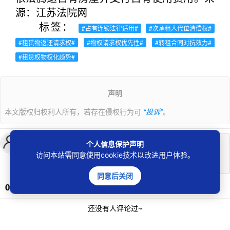
源：江苏法院网
标签：
#占有连锁法律适用#
#次承租人代位清偿权#
#租赁物返还请求权#
#物权请求权优先性#
#转租合同对抗效力#
#租赁权物权化趋势#
声明
本文版权归权利人所有，若存在侵权行为可
“投诉”
。
个人信息保护声明
登录
后发表评论
访问本站需同意使用cookie技术以改进用户体验。
同意后关闭
0条评论
还没有人评论过~