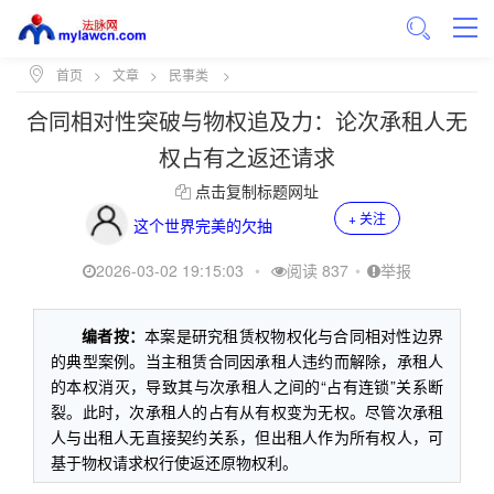
首页
>
文章
>
民事类
>
合同相对性突破与物权追及力：论次承租人无
权占有之返还请求
点击复制标题网址
+ 关注
这个世界完美的欠抽
2026-03-02 19:15:03
•
阅读 837
•
举报
编者按：
本案是研究租赁权物权化与合同相对性边界
的典型案例。当主租赁合同因承租人违约而解除，承租人
的本权消灭，导致其与次承租人之间的“占有连锁”关系断
裂。此时，次承租人的占有从有权变为无权。尽管次承租
人与出租人无直接契约关系，但出租人作为所有权人，可
基于物权请求权行使返还原物权利。