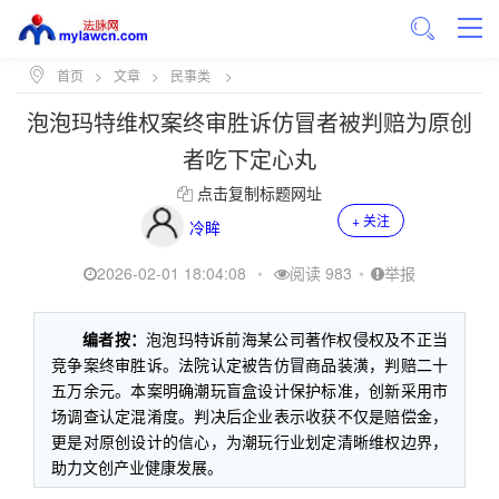
首页
>
文章
>
民事类
>
泡泡玛特维权案终审胜诉仿冒者被判赔为原创
者吃下定心丸
点击复制标题网址
+ 关注
冷眸
2026-02-01 18:04:08
•
阅读 983
•
举报
编者按：
泡泡玛特诉前海某公司著作权侵权及不正当
竞争案终审胜诉。法院认定被告仿冒商品装潢，判赔二十
五万余元。本案明确潮玩盲盒设计保护标准，创新采用市
场调查认定混淆度。判决后企业表示收获不仅是赔偿金，
更是对原创设计的信心，为潮玩行业划定清晰维权边界，
助力文创产业健康发展。