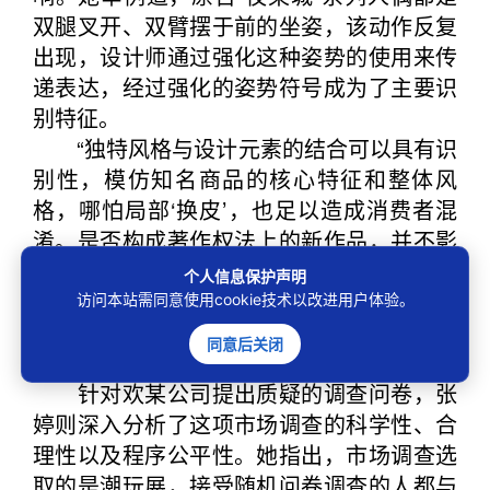
双腿叉开、双臂摆于前的坐姿，该动作反复
出现，设计师通过强化这种姿势的使用来传
递表达，经过强化的姿势符号成为了主要识
别特征。
“独特风格与设计元素的结合可以具有识
别性，模仿知名商品的核心特征和整体风
格，哪怕局部‘换皮’，也足以造成消费者混
淆。是否构成著作权法上的新作品，并不影
响这一认定。”二审现场，张婷有理有据地抛
个人信息保护声明
出结论。
访问本站需同意使用cookie技术以改进用户体验。
案件亮点：以创新的方
同意后关闭
法保护创新
针对欢某公司提出质疑的调查问卷，张
婷则深入分析了这项市场调查的科学性、合
理性以及程序公平性。她指出，市场调查选
取的是潮玩展，接受随机问卷调查的人都与