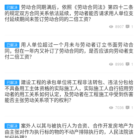
劳动合同期满后，依照《劳动合同法》第四十二条
已解决
的规定双方合同关系依法延续，劳动者能否请求用人单位支
付延续期间未签订劳动合同的二倍工资？
8907
1
用人单位超过一个月未与劳动者订立书面劳动合
已解决
同，但在一年内又补订了劳动合同的，是否应该向劳动者支
付二倍工资？
8996
1
建设工程的承包单位将工程非法转包、违法分包给
已解决
不具备用工主体资格的实际施工人，实际施工人自行招用劳
动者的用工关系如何认定，及劳动者在工程施工中受到伤害
能否主张劳动关系项下的权利？
7036
1
案外人以其与被执行人为合资、合作开发房地产为
已解决
由主张对作为执行标的物的不动产排除执行的，人民法院该
如何处理？